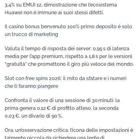
3,4% su EMUI 12, dimostrazione che l’ecosistema
Huawei non è immune ai suoi stessi difetti.
Il casino bonus benvenuto 100% primo deposito è solo
un trucco di marketing
Valuta il tempo di risposta dei server: 0,95 s di latenza
media per l’app premium, rispetto a 1,8 s per le versioni
“gratuità” che promettono il giro più veloce del mondo.
Slot con free spins 2026: il mito da sfatare e i numeri
che ti faranno piangere
Confronta il valore di una sessione di 30 minuti: la
prima genera 0,12 € di profitto atteso, la seconda
0,03 €, un divario di 90 %.
Ora, un’osservazione critica: l’icona delle impostazioni è
talmente piccola da richiedere una lente di