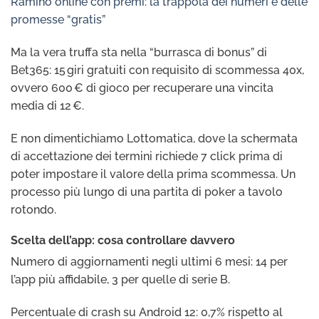
Ramino online con premi: la trappola dei numeri e delle
promesse “gratis”
Ma la vera truffa sta nella “burrasca di bonus” di
Bet365: 15 giri gratuiti con requisito di scommessa 40x,
ovvero 600 € di gioco per recuperare una vincita
media di 12 €.
E non dimentichiamo Lottomatica, dove la schermata
di accettazione dei termini richiede 7 click prima di
poter impostare il valore della prima scommessa. Un
processo più lungo di una partita di poker a tavolo
rotondo.
Scelta dell’app: cosa controllare davvero
Numero di aggiornamenti negli ultimi 6 mesi: 14 per
l’app più affidabile, 3 per quelle di serie B.
Percentuale di crash su Android 12: 0,7% rispetto al