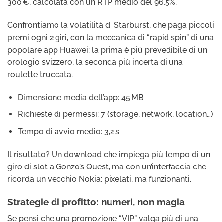
300 €, calcolata con un RTP medio del 96,5%.
Confrontiamo la volatilità di Starburst, che paga piccoli
premi ogni 2 giri, con la meccanica di “rapid spin” di una
popolare app Huawei: la prima è più prevedibile di un
orologio svizzero, la seconda più incerta di una
roulette truccata.
Dimensione media dell’app: 45 MB
Richieste di permessi: 7 (storage, network, location…)
Tempo di avvio medio: 3,2 s
Il risultato? Un download che impiega più tempo di un
giro di slot a Gonzo’s Quest, ma con un’interfaccia che
ricorda un vecchio Nokia: pixelati, ma funzionanti.
Strategie di profitto: numeri, non magia
Se pensi che una promozione “VIP” valga più di una