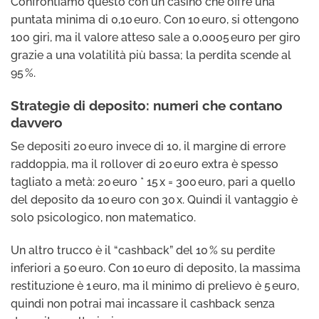
Confrontiamo questo con un casinò che offre una
puntata minima di 0,10 euro. Con 10 euro, si ottengono
100 giri, ma il valore atteso sale a 0,0005 euro per giro
grazie a una volatilità più bassa; la perdita scende al
95 %.
Strategie di deposito: numeri che contano
davvero
Se depositi 20 euro invece di 10, il margine di errore
raddoppia, ma il rollover di 20 euro extra è spesso
tagliato a metà: 20 euro * 15 x = 300 euro, pari a quello
del deposito da 10 euro con 30 x. Quindi il vantaggio è
solo psicologico, non matematico.
Un altro trucco è il “cashback” del 10 % su perdite
inferiori a 50 euro. Con 10 euro di deposito, la massima
restituzione è 1 euro, ma il minimo di prelievo è 5 euro,
quindi non potrai mai incassare il cashback senza