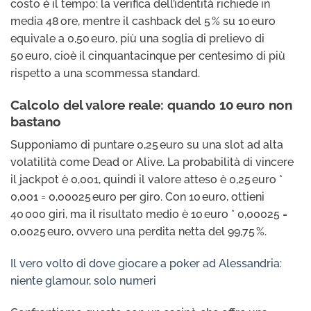
costo è il tempo: la verifica dell’identità richiede in
media 48 ore, mentre il cashback del 5 % su 10 euro
equivale a 0,50 euro, più una soglia di prelievo di
50 euro, cioè il cinquantacinque per centesimo di più
rispetto a una scommessa standard.
Calcolo del valore reale: quando 10 euro non
bastano
Supponiamo di puntare 0,25 euro su una slot ad alta
volatilità come Dead or Alive. La probabilità di vincere
il jackpot è 0,001, quindi il valore atteso è 0,25 euro *
0,001 = 0,00025 euro per giro. Con 10 euro, ottieni
40 000 giri, ma il risultato medio è 10 euro * 0,00025 =
0,0025 euro, ovvero una perdita netta del 99,75 %.
Il vero volto di dove giocare a poker ad Alessandria:
niente glamour, solo numeri