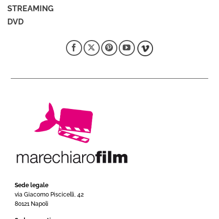
STREAMING
DVD
Sede legale
via Giacomo Piscicelli, 42
80121 Napoli