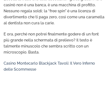
casinò non è una banca, è una macchina di profitto.
Nessuno regala soldi; la “free spin” è una licenza di
divertimento che ti paga zero, così come una caramella
al dentista non cura la carie.
E ora, perché non potrei finalmente godere di un font
più grande nella schermata di prelievo? Il testo è
talmente minuscolo che sembra scritto con un
microscopio. Basta.
Casino Montecarlo Blackjack Tavoli: Il Vero Inferno
delle Scommesse