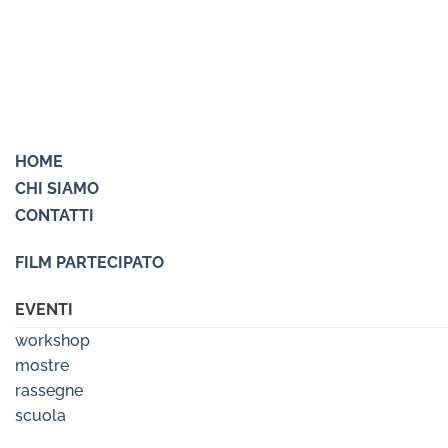
HOME
CHI SIAMO
CONTATTI
FILM PARTECIPATO
EVENTI
workshop
mostre
rassegne
scuola