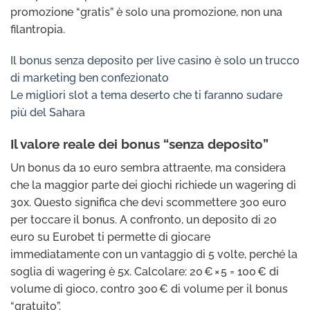
promozione “gratis” è solo una promozione, non una
filantropia.
Il bonus senza deposito per live casino è solo un trucco
di marketing ben confezionato
Le migliori slot a tema deserto che ti faranno sudare
più del Sahara
Il valore reale dei bonus “senza deposito”
Un bonus da 10 euro sembra attraente, ma considera
che la maggior parte dei giochi richiede un wagering di
30x. Questo significa che devi scommettere 300 euro
per toccare il bonus. A confronto, un deposito di 20
euro su Eurobet ti permette di giocare
immediatamente con un vantaggio di 5 volte, perché la
soglia di wagering è 5x. Calcolare: 20 € × 5 = 100 € di
volume di gioco, contro 300 € di volume per il bonus
“gratuito”.