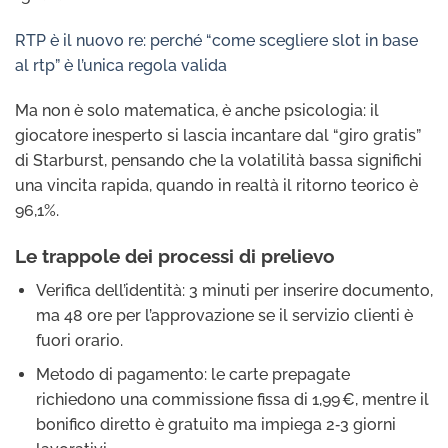
RTP è il nuovo re: perché “come scegliere slot in base
al rtp” è l’unica regola valida
Ma non è solo matematica, è anche psicologia: il
giocatore inesperto si lascia incantare dal “giro gratis”
di Starburst, pensando che la volatilità bassa significhi
una vincita rapida, quando in realtà il ritorno teorico è
96,1%.
Le trappole dei processi di prelievo
Verifica dell’identità: 3 minuti per inserire documento,
ma 48 ore per l’approvazione se il servizio clienti è
fuori orario.
Metodo di pagamento: le carte prepagate
richiedono una commissione fissa di 1,99 €, mentre il
bonifico diretto è gratuito ma impiega 2‑3 giorni