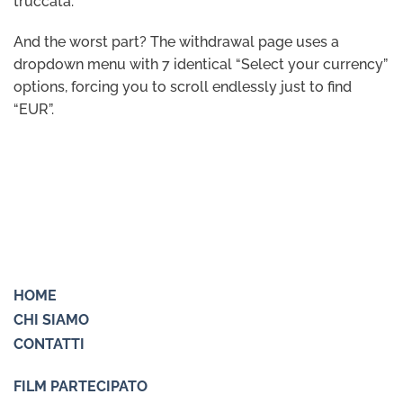
truccata.
And the worst part? The withdrawal page uses a
dropdown menu with 7 identical “Select your currency”
options, forcing you to scroll endlessly just to find
“EUR”.
HOME
CHI SIAMO
CONTATTI
FILM PARTECIPATO