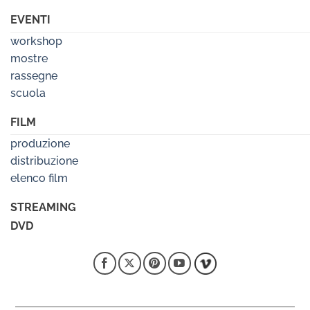
EVENTI
workshop
mostre
rassegne
scuola
FILM
produzione
distribuzione
elenco film
STREAMING
DVD