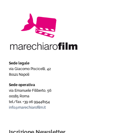
Sede legale
via Giacomo Piscicelli, 42
80121 Napoli
Sede operativa
via Emanuele Filiberto, 56
00185 Roma
tel./fax. +39 06 99448154
info@marechiarofilm.it
Iscrizione Newsletter