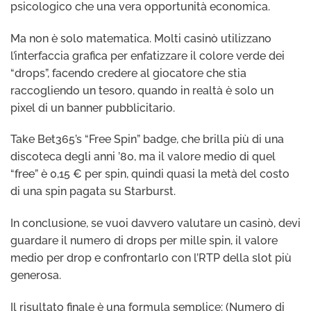
psicologico che una vera opportunità economica.
Ma non è solo matematica. Molti casinò utilizzano
l’interfaccia grafica per enfatizzare il colore verde dei
“drops”, facendo credere al giocatore che stia
raccogliendo un tesoro, quando in realtà è solo un
pixel di un banner pubblicitario.
Take Bet365’s “Free Spin” badge, che brilla più di una
discoteca degli anni ’80, ma il valore medio di quel
“free” è 0,15 € per spin, quindi quasi la metà del costo
di una spin pagata su Starburst.
In conclusione, se vuoi davvero valutare un casinò, devi
guardare il numero di drops per mille spin, il valore
medio per drop e confrontarlo con l’RTP della slot più
generosa.
Il risultato finale è una formula semplice: (Numero di