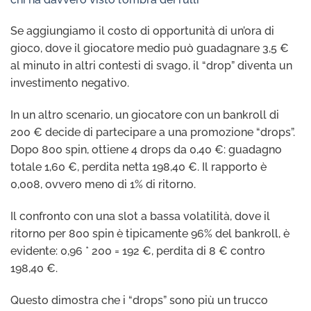
Se aggiungiamo il costo di opportunità di un’ora di
gioco, dove il giocatore medio può guadagnare 3,5 €
al minuto in altri contesti di svago, il “drop” diventa un
investimento negativo.
In un altro scenario, un giocatore con un bankroll di
200 € decide di partecipare a una promozione “drops”.
Dopo 800 spin, ottiene 4 drops da 0,40 €: guadagno
totale 1,60 €, perdita netta 198,40 €. Il rapporto è
0,008, ovvero meno di 1% di ritorno.
Il confronto con una slot a bassa volatilità, dove il
ritorno per 800 spin è tipicamente 96% del bankroll, è
evidente: 0,96 * 200 = 192 €, perdita di 8 € contro
198,40 €.
Questo dimostra che i “drops” sono più un trucco