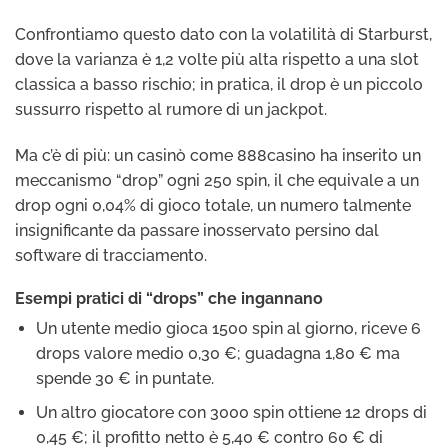
Confrontiamo questo dato con la volatilità di Starburst,
dove la varianza è 1,2 volte più alta rispetto a una slot
classica a basso rischio; in pratica, il drop è un piccolo
sussurro rispetto al rumore di un jackpot.
Ma c’è di più: un casinò come 888casino ha inserito un
meccanismo “drop” ogni 250 spin, il che equivale a un
drop ogni 0,04% di gioco totale, un numero talmente
insignificante da passare inosservato persino dal
software di tracciamento.
Esempi pratici di “drops” che ingannano
Un utente medio gioca 1500 spin al giorno, riceve 6
drops valore medio 0,30 €; guadagna 1,80 € ma
spende 30 € in puntate.
Un altro giocatore con 3000 spin ottiene 12 drops di
0,45 €; il profitto netto è 5,40 € contro 60 € di