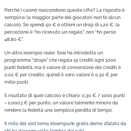
Perché i casinò nascondono queste cifre? La risposta è
semplice: la maggior parte dei giocatori non fa alcun
calcolo. Se spendi 50 € e ottieni un drop di 1,20 €, la
percezione è “ho ricevuto un regalo”, non “ho perso
48,80 €”.
Un altro esempio reale: Snai ha introdotto un
programma “drops” che regala 15 crediti ogni 1000
punti fedeltà, ma il valore di conversione dei crediti è
0,02 € per credito, quindi il vero valore è 0,30 € per
mille punti.
Il risultato di quel calcolo è chiaro: 0,30 € / 1000 punti
= 0,0003 € per punto, un valore talmente minore da
rendere la fedeltà una semplice perdita di tempo.
Il mito del slot tema steampunk gratis demo sfatato da
chi ha davvero visto l’ombra dei rulli