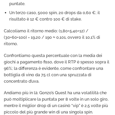
puntate.
Un terzo caso, 5000 spin, 20 drops da 0,60 €; il
risultato è 12 € contro 100 € di stake.
Calcoliamo il ritorno medio: (1,80+5,40+12) /
(30+60+100) = 19,20 / 190 ≈ 0,101, ovvero il 10,1% di
ritorno.
Confrontiamo questa percentuale con la media dei
giochi a pagamento fisso, dove il RTP è spesso sopra il
96%; la differenza è evidente, come confrontare una
bottiglia di vino da 75 cl con una spruzzata di
concentrato d’uva.
Andiamo più in là: Gonzo’s Quest ha una volatilità che
può moltiplicare la puntata per 8 volte in un solo giro,
mentre il miglior drop di un casinò “vip” è 2,5 volte più
piccolo del più grande win di una singola spin.