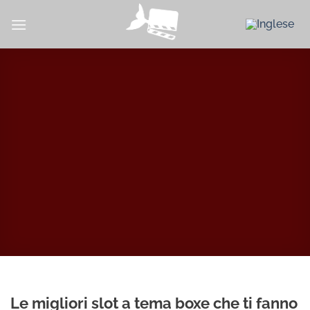
Salta
ai
contenuti
Le migliori slot a tema boxe che ti fanno