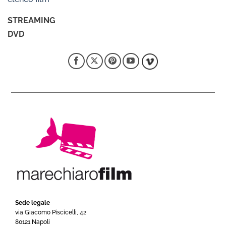
STREAMING
DVD
Sede legale
via Giacomo Piscicelli, 42
80121 Napoli