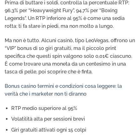
Prima di buttare i soldi, controlla la percentuale RTP:
96,3% per “Heavyweight Fury”, 94,7% per “Boxing
Legends”. Un RTP inferiore al 95% è come una sedia
rotta: ti fa stare in piedi, ma non molto a lungo.
Ma non è tutto. Alcuni casinò, tipo LeoVegas, offrono un
“VIP” bonus di 10 giri gratuiti, ma il piccolo print
specifica che questi spin valgono solo 0,01€ ciascuno.
È come trovare una moneta da un centesimo in una
tasca di pelle, poi scoprire che è finta.
Bonus casino termini e condizioni cosa leggere: la
verità che i marketer non ti diranno
RTP medio superiore al 95%
Volatilità alta per sessioni brevi
Giri gratuiti attivati ogni 15 colpi