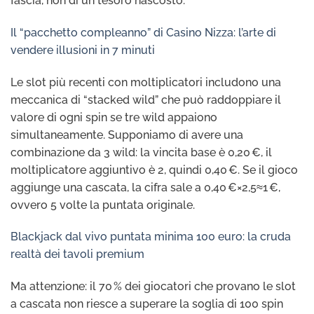
fascia, non di un tesoro nascosto.
Il “pacchetto compleanno” di Casino Nizza: l’arte di
vendere illusioni in 7 minuti
Le slot più recenti con moltiplicatori includono una
meccanica di “stacked wild” che può raddoppiare il
valore di ogni spin se tre wild appaiono
simultaneamente. Supponiamo di avere una
combinazione da 3 wild: la vincita base è 0,20 €, il
moltiplicatore aggiuntivo è 2, quindi 0,40 €. Se il gioco
aggiunge una cascata, la cifra sale a 0,40 €×2,5≈1 €,
ovvero 5 volte la puntata originale.
Blackjack dal vivo puntata minima 100 euro: la cruda
realtà dei tavoli premium
Ma attenzione: il 70 % dei giocatori che provano le slot
a cascata non riesce a superare la soglia di 100 spin