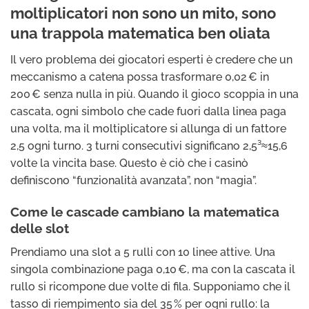
moltiplicatori non sono un mito, sono
una trappola matematica ben oliata
Il vero problema dei giocatori esperti è credere che un
meccanismo a catena possa trasformare 0,02 € in
200 € senza nulla in più. Quando il gioco scoppia in una
cascata, ogni simbolo che cade fuori dalla linea paga
una volta, ma il moltiplicatore si allunga di un fattore
2,5 ogni turno. 3 turni consecutivi significano 2,5³≈15,6
volte la vincita base. Questo è ciò che i casinò
definiscono “funzionalità avanzata”, non “magia”.
Come le cascade cambiano la matematica
delle slot
Prendiamo una slot a 5 rulli con 10 linee attive. Una
singola combinazione paga 0,10 €, ma con la cascata il
rullo si ricompone due volte di fila. Supponiamo che il
tasso di riempimento sia del 35 % per ogni rullo: la