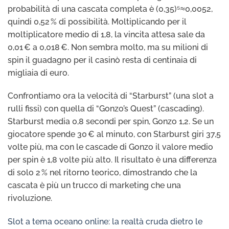
probabilità di una cascata completa è (0,35)⁵≈0,0052,
quindi 0,52 % di possibilità. Moltiplicando per il
moltiplicatore medio di 1,8, la vincita attesa sale da
0,01 € a 0,018 €. Non sembra molto, ma su milioni di
spin il guadagno per il casinò resta di centinaia di
migliaia di euro.
Confrontiamo ora la velocità di “Starburst” (una slot a
rulli fissi) con quella di “Gonzo’s Quest” (cascading).
Starburst media 0,8 secondi per spin, Gonzo 1,2. Se un
giocatore spende 30 € al minuto, con Starburst giri 37,5
volte più, ma con le cascade di Gonzo il valore medio
per spin è 1,8 volte più alto. Il risultato è una differenza
di solo 2 % nel ritorno teorico, dimostrando che la
cascata è più un trucco di marketing che una
rivoluzione.
Slot a tema oceano online: la realtà cruda dietro le