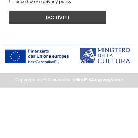
accettazione privacy policy
Copyright 2026 ©
marechiarofilm P.IVA 09420581002