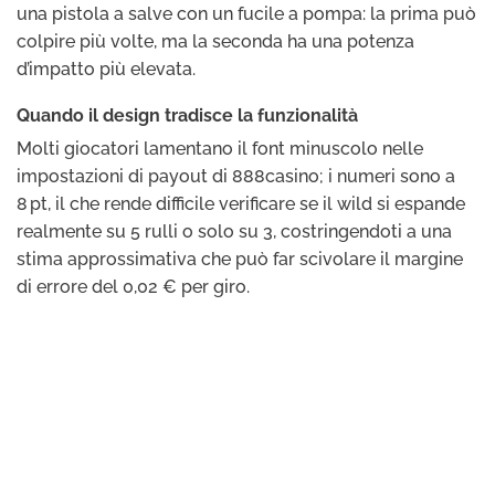
una pistola a salve con un fucile a pompa: la prima può
colpire più volte, ma la seconda ha una potenza
d’impatto più elevata.
Quando il design tradisce la funzionalità
Molti giocatori lamentano il font minuscolo nelle
impostazioni di payout di 888casino; i numeri sono a
8 pt, il che rende difficile verificare se il wild si espande
realmente su 5 rulli o solo su 3, costringendoti a una
stima approssimativa che può far scivolare il margine
di errore del 0,02 € per giro.