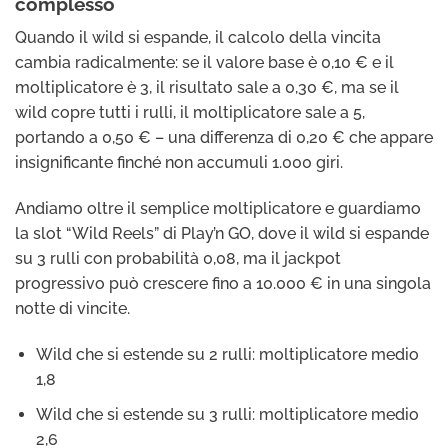
complesso
Quando il wild si espande, il calcolo della vincita
cambia radicalmente: se il valore base è 0,10 € e il
moltiplicatore è 3, il risultato sale a 0,30 €, ma se il
wild copre tutti i rulli, il moltiplicatore sale a 5,
portando a 0,50 € – una differenza di 0,20 € che appare
insignificante finché non accumuli 1.000 giri.
Andiamo oltre il semplice moltiplicatore e guardiamo
la slot “Wild Reels” di Play’n GO, dove il wild si espande
su 3 rulli con probabilità 0,08, ma il jackpot
progressivo può crescere fino a 10.000 € in una singola
notte di vincite.
Wild che si estende su 2 rulli: moltiplicatore medio
1,8
Wild che si estende su 3 rulli: moltiplicatore medio
2,6