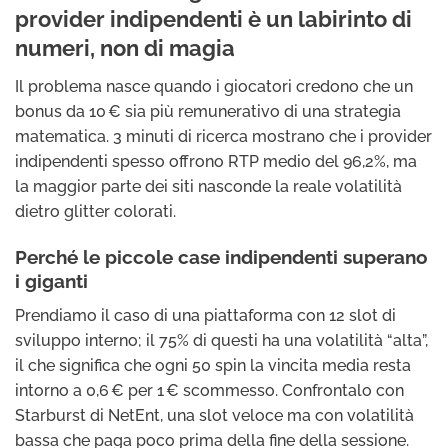
provider indipendenti è un labirinto di
numeri, non di magia
Il problema nasce quando i giocatori credono che un
bonus da 10 € sia più remunerativo di una strategia
matematica. 3 minuti di ricerca mostrano che i provider
indipendenti spesso offrono RTP medio del 96,2%, ma
la maggior parte dei siti nasconde la reale volatilità
dietro glitter colorati.
Perché le piccole case indipendenti superano
i giganti
Prendiamo il caso di una piattaforma con 12 slot di
sviluppo interno; il 75% di questi ha una volatilità “alta”,
il che significa che ogni 50 spin la vincita media resta
intorno a 0,6 € per 1 € scommesso. Confrontalo con
Starburst di NetEnt, una slot veloce ma con volatilità
bassa che paga poco prima della fine della sessione.