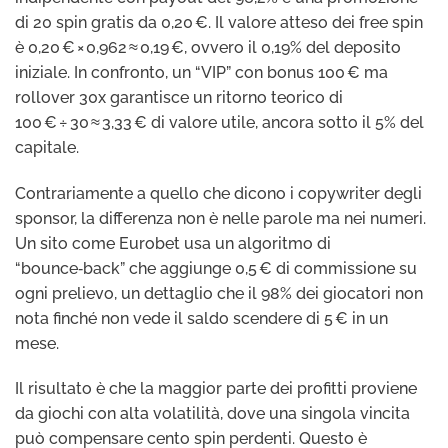
di 20 spin gratis da 0,20 €. Il valore atteso dei free spin
è 0,20 € × 0,962 ≈ 0,19 €, ovvero il 0,19% del deposito
iniziale. In confronto, un “VIP” con bonus 100 € ma
rollover 30x garantisce un ritorno teorico di
100 € ÷ 30 ≈ 3,33 € di valore utile, ancora sotto il 5% del
capitale.
Contrariamente a quello che dicono i copywriter degli
sponsor, la differenza non è nelle parole ma nei numeri.
Un sito come Eurobet usa un algoritmo di
“bounce‑back” che aggiunge 0,5 € di commissione su
ogni prelievo, un dettaglio che il 98% dei giocatori non
nota finché non vede il saldo scendere di 5 € in un
mese.
Il risultato è che la maggior parte dei profitti proviene
da giochi con alta volatilità, dove una singola vincita
può compensare cento spin perdenti. Questo è