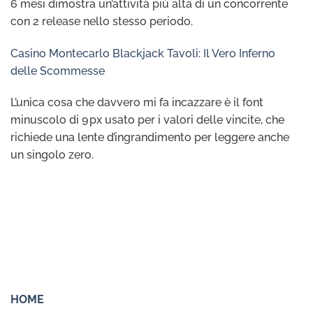
6 mesi dimostra un’attività più alta di un concorrente
con 2 release nello stesso periodo.
Casino Montecarlo Blackjack Tavoli: Il Vero Inferno
delle Scommesse
L’unica cosa che davvero mi fa incazzare è il font
minuscolo di 9 px usato per i valori delle vincite, che
richiede una lente d’ingrandimento per leggere anche
un singolo zero.
HOME