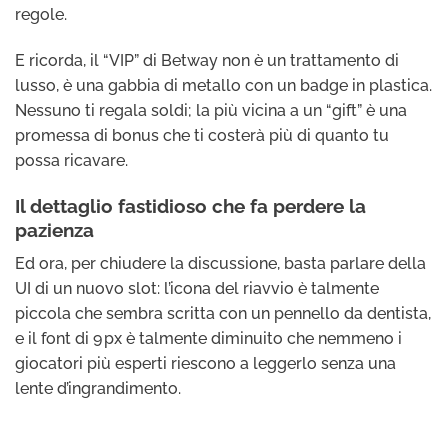
regole.
E ricorda, il “VIP” di Betway non è un trattamento di
lusso, è una gabbia di metallo con un badge in plastica.
Nessuno ti regala soldi; la più vicina a un “gift” è una
promessa di bonus che ti costerà più di quanto tu
possa ricavare.
Il dettaglio fastidioso che fa perdere la
pazienza
Ed ora, per chiudere la discussione, basta parlare della
UI di un nuovo slot: l’icona del riavvio è talmente
piccola che sembra scritta con un pennello da dentista,
e il font di 9 px è talmente diminuito che nemmeno i
giocatori più esperti riescono a leggerlo senza una
lente d’ingrandimento.