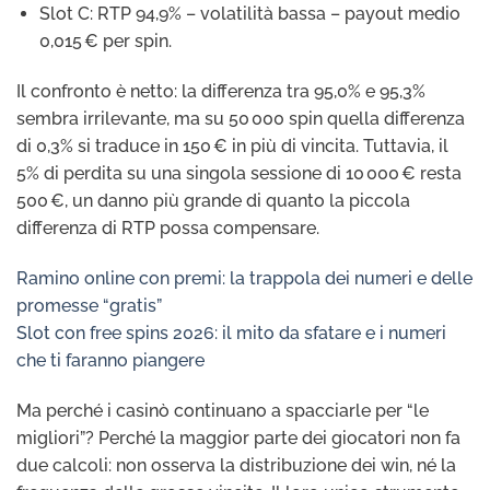
Slot C: RTP 94,9% – volatilità bassa – payout medio
0,015 € per spin.
Il confronto è netto: la differenza tra 95,0% e 95,3%
sembra irrilevante, ma su 50 000 spin quella differenza
di 0,3% si traduce in 150 € in più di vincita. Tuttavia, il
5% di perdita su una singola sessione di 10 000 € resta
500 €, un danno più grande di quanto la piccola
differenza di RTP possa compensare.
Ramino online con premi: la trappola dei numeri e delle
promesse “gratis”
Slot con free spins 2026: il mito da sfatare e i numeri
che ti faranno piangere
Ma perché i casinò continuano a spacciarle per “le
migliori”? Perché la maggior parte dei giocatori non fa
due calcoli: non osserva la distribuzione dei win, né la