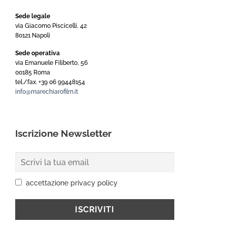
Sede legale
via Giacomo Piscicelli, 42
80121 Napoli
Sede operativa
via Emanuele Filiberto, 56
00185 Roma
tel./fax. +39 06 99448154
info@marechiarofilm.it
Iscrizione Newsletter
accettazione privacy policy