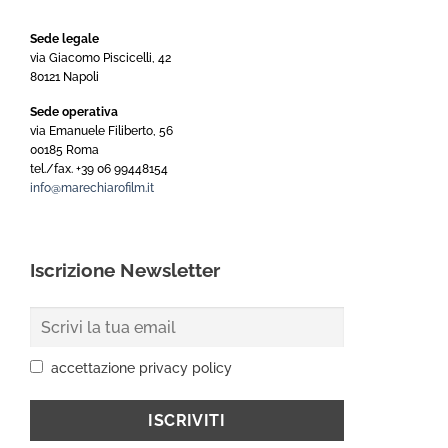
Sede legale
via Giacomo Piscicelli, 42
80121 Napoli
Sede operativa
via Emanuele Filiberto, 56
00185 Roma
tel./fax. +39 06 99448154
info@marechiarofilm.it
Iscrizione Newsletter
accettazione privacy policy