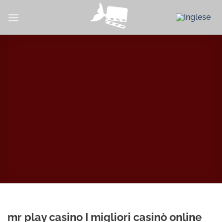
Salta
ai
contenuti
mr play casino I migliori casinò online