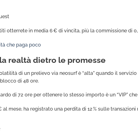
Quest
titi otterrete in media 6 € di vincita, più la commissione di 0,5
llità che paga poco
 la realtà dietro le promesse
latilità di un prelievo via neosurf è “alta” quando il servizio
 blocco di 48 ore.
rdo di 72 ore per ottenere lo stesso importo è un “VIP” che t
 al mese, ha registrato una perdita di 12 % sulle transazioni