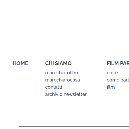
HOME
CHI SIAMO
FILM PA
marechiarofilm
cos'è
marechiarocasa
come part
contatti
film
archivio newsletter