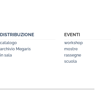
DISTRIBUZIONE
EVENTI
catalogo
workshop
archivio Megaris
mostre
in sala
rassegne
scuola