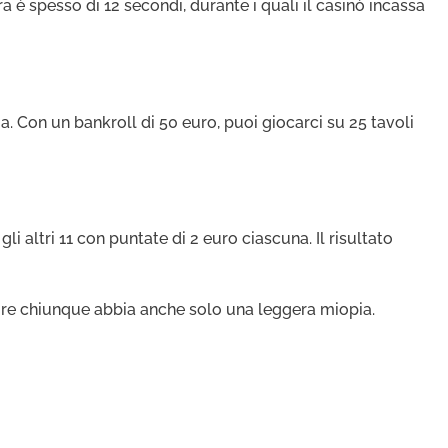
ra è spesso di 12 secondi, durante i quali il casinò incassa
a. Con un bankroll di 50 euro, puoi giocarci su 25 tavoli
i altri 11 con puntate di 2 euro ciascuna. Il risultato
zzire chiunque abbia anche solo una leggera miopia.