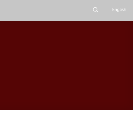
English