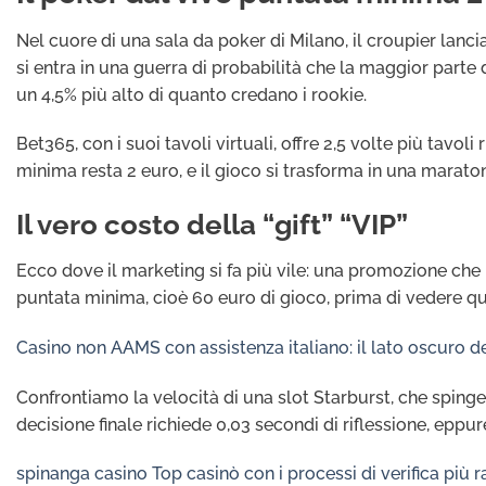
Nel cuore di una sala da poker di Milano, il croupier lanc
si entra in una guerra di probabilità che la maggior parte 
un 4,5% più alto di quanto credano i rookie.
Bet365, con i suoi tavoli virtuali, offre 2,5 volte più tavol
minima resta 2 euro, e il gioco si trasforma in una maraton
Il vero costo della “gift” “VIP”
Ecco dove il marketing si fa più vile: una promozione che pr
puntata minima, cioè 60 euro di gioco, prima di vedere quel
Casino non AAMS con assistenza italiano: il lato oscuro de
Confrontiamo la velocità di una slot Starburst, che spinge
decisione finale richiede 0,03 secondi di riflessione, eppure
spinanga casino Top casinò con i processi di verifica più