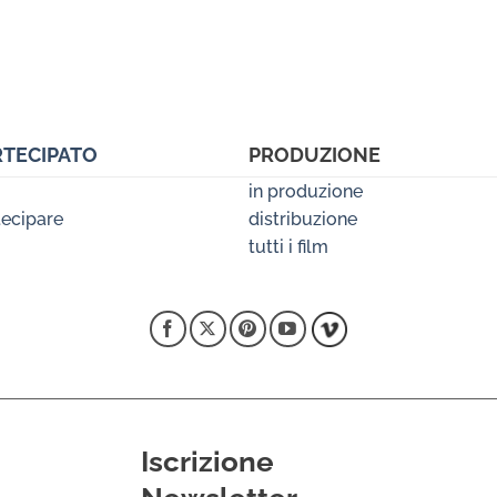
RTECIPATO
PRODUZIONE
in produzione
ecipare
distribuzione
tutti i film
Iscrizione