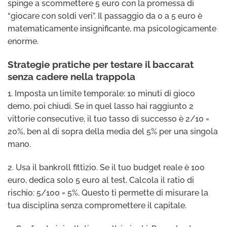
spinge a scommettere 5 euro con la promessa di
“giocare con soldi veri”. Il passaggio da 0 a 5 euro è
matematicamente insignificante, ma psicologicamente
enorme.
Strategie pratiche per testare il baccarat
senza cadere nella trappola
1. Imposta un limite temporale: 10 minuti di gioco
demo, poi chiudi. Se in quel lasso hai raggiunto 2
vittorie consecutive, il tuo tasso di successo è 2/10 =
20%, ben al di sopra della media del 5% per una singola
mano.
2. Usa il bankroll fittizio. Se il tuo budget reale è 100
euro, dedica solo 5 euro al test. Calcola il ratio di
rischio: 5/100 = 5%. Questo ti permette di misurare la
tua disciplina senza compromettere il capitale.