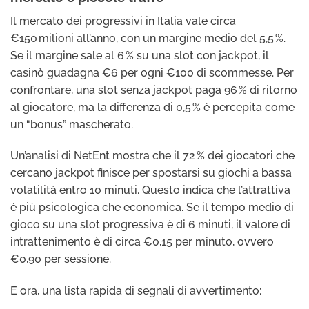
Il mercato dei progressivi in Italia vale circa
€150 milioni all’anno, con un margine medio del 5,5 %.
Se il margine sale al 6 % su una slot con jackpot, il
casinò guadagna €6 per ogni €100 di scommesse. Per
confrontare, una slot senza jackpot paga 96 % di ritorno
al giocatore, ma la differenza di 0,5 % è percepita come
un “bonus” mascherato.
Un’analisi di NetEnt mostra che il 72 % dei giocatori che
cercano jackpot finisce per spostarsi su giochi a bassa
volatilità entro 10 minuti. Questo indica che l’attrattiva
è più psicologica che economica. Se il tempo medio di
gioco su una slot progressiva è di 6 minuti, il valore di
intrattenimento è di circa €0,15 per minuto, ovvero
€0,90 per sessione.
E ora, una lista rapida di segnali di avvertimento: