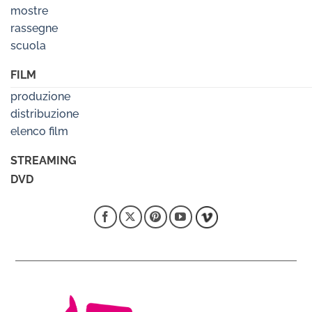
mostre
rassegne
scuola
FILM
produzione
distribuzione
elenco film
STREAMING
DVD