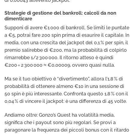
di 0,00043 all’evento jackpot.
Strategie di gestione del bankroll: calcoli da non
dimenticare
Supponi di avere €1 000 di bankroll. Se limiti le puntate
a €5, potrai fare 200 spin prima di esaurire il capitale. In
media, con una crescita del jackpot del 0,1 % per spin, il
premio salirebbe di €200, ma la probabilità di colpirlo
rimarrebbe 1/2 300 000. Il ritorno atteso è quindi
€200 ÷ 2 300 000 ≈ €0,00009, ovvero quasi nulla.
Ma se il tuo obiettivo è “divertimento”, allora l’1,8 % di
probabilità di ottenere almeno €10 in una sessione di
50 spin è più interessante. Confronta questo 1,8 % con il
0,04 % di vincere il jackpot: è una differenza di 45 volte.
Andiamo oltre: Gonzo’s Quest ha volatilità media,
significa che i payout sono più regolari. Se provi a
paragonare la frequenza dei piccoli bonus con il ritardo