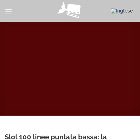
Salta
ai
contenuti
Slot 100 linee puntata bassa: la