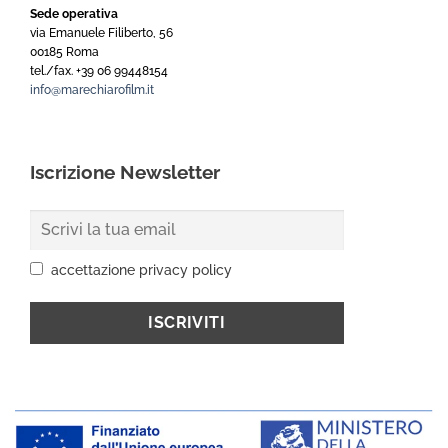
Sede operativa
via Emanuele Filiberto, 56
00185 Roma
tel./fax. +39 06 99448154
info@marechiarofilm.it
Iscrizione Newsletter
accettazione privacy policy