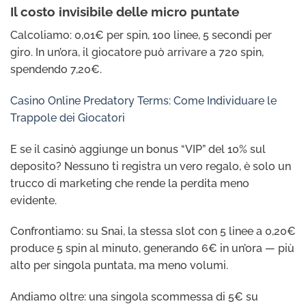
Il costo invisibile delle micro puntate
Calcoliamo: 0,01€ per spin, 100 linee, 5 secondi per
giro. In un’ora, il giocatore può arrivare a 720 spin,
spendendo 7,20€.
Casino Online Predatory Terms: Come Individuare le
Trappole dei Giocatori
E se il casinò aggiunge un bonus “VIP” del 10% sul
deposito? Nessuno ti registra un vero regalo, è solo un
trucco di marketing che rende la perdita meno
evidente.
Confrontiamo: su Snai, la stessa slot con 5 linee a 0,20€
produce 5 spin al minuto, generando 6€ in un’ora — più
alto per singola puntata, ma meno volumi.
Andiamo oltre: una singola scommessa di 5€ su