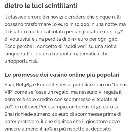
dietro le luci scintillanti
Il classico errore dei novizi è credere che cinque rulli
possano trasformare 10 euro in 10.000 in una notte, ma
il risultato medio calcolato per un giocatore con 0,5%
di volatività è una perdita di 0,97 euro per ogni giro.
Ecco perché il concetto di “soldi veri” su una slot a
cinque rulli è più una trappola matematica che
un’opportunità.
Le promesse dei casinò online più popolari
Snai, Bet365 e Eurobet spesso pubblicizzano un “bonus
VIP” come se fosse un regalo, ma nessuno vi regala il
denaro; è solo credito con scommesse vincolate al
70% di rollover. Per esempio, un bonus di 30 euro su
Snai richiede almeno 42 euro di scommesse prima di
poter prelevare, il che significa che il giocatore deve
vincere almeno il 40% in più rispetto al deposito