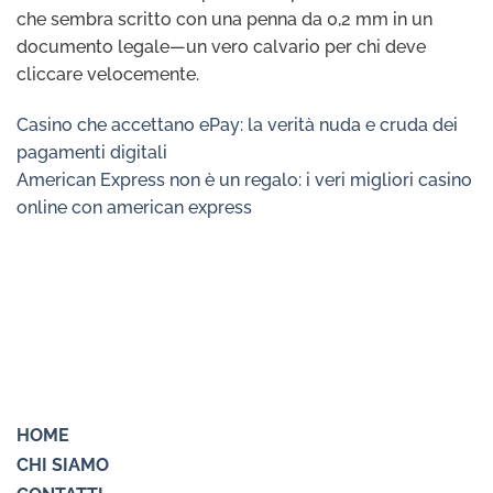
che sembra scritto con una penna da 0,2 mm in un
documento legale—un vero calvario per chi deve
cliccare velocemente.
Casino che accettano ePay: la verità nuda e cruda dei
pagamenti digitali
American Express non è un regalo: i veri migliori casino
online con american express
HOME
CHI SIAMO