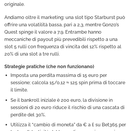
originale.
Andiamo oltre il marketing: una slot tipo Starburst può
offrire una volatilità bassa, pari a 2,3, mentre Gonzo’s
Quest spinge il valore a 7,9. Entrambe hanno
meccaniche di payout più prevedibili rispetto a una
slot 5 rulli con frequenza di vincita del 12% rispetto al
20% di una slot a tre rulli.
Strategie pratiche (che non funzionano)
Imposta una perdita massima di 15 euro per
sessione; calcola 15/0,12 ≈ 125 spin prima di toccare
il limite.
Se il bankroll iniziale è 200 euro, la divisione in
sessioni di 20 euro riduce il rischio di una cascata di
perdite del 30%.
Utilizza il “cambio di moneta” da € a £ su Bet365 per