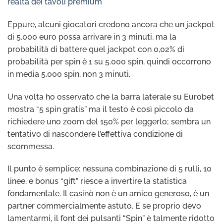
realtà dei tavoli premium
Eppure, alcuni giocatori credono ancora che un jackpot
di 5.000 euro possa arrivare in 3 minuti, ma la
probabilità di battere quel jackpot con 0,02% di
probabilità per spin è 1 su 5.000 spin, quindi occorrono
in media 5.000 spin, non 3 minuti.
Una volta ho osservato che la barra laterale su Eurobet
mostra “5 spin gratis” ma il testo è così piccolo da
richiedere uno zoom del 150% per leggerlo; sembra un
tentativo di nascondere l’effettiva condizione di
scommessa.
Il punto è semplice: nessuna combinazione di 5 rulli, 10
linee, e bonus “gift” riesce a invertire la statistica
fondamentale. Il casinò non è un amico generoso, è un
partner commercialmente astuto. E se proprio devo
lamentarmi, il font dei pulsanti “Spin” è talmente ridotto