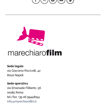
Sede legale
via Giacomo Piscicelli, 42
80121 Napoli
Sede operativa
via Emanuele Filiberto, 56
00185 Roma
tel./fax. +39 06 99448154
info@marechiarofilm.it