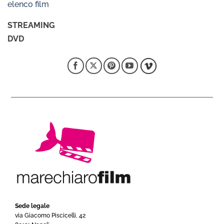
elenco film
STREAMING
DVD
Sede legale
via Giacomo Piscicelli, 42