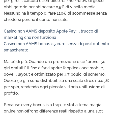
per giro. Il calcolo è semplice: 12 × 10 = 120€ di gioco
obbligatorio per sbloccare 0,5€ di vincita media.
Nessuno ha il tempo di fare 120€ di scommesse senza
chiedersi perché il conto non sale.
Casino non AAMS deposito Apple Pay: il trucco di
marketing che non funziona
Casino non AAMS bonus 25 euro senza deposito: il mito
smascherato
Ma c’è di più. Quando una promozione dice “prendi 50
giri gratuiti”, il fine è farvi aprire l’applicazione mobile,
dove il layout è ottimizzato per 4,7 pollici di schermo.
Questi 50 giri sono distribuiti su una scala di 0,01‑0,05€
per spin, rendendo ogni piccola vittoria un’illusione di
profitto.
Because every bonus is a trap, le slot a tema magia
online non offrono differenze reali rispetto a una slot