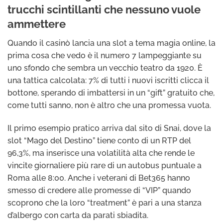
trucchi scintillanti che nessuno vuole
ammettere
Quando il casinò lancia una slot a tema magia online, la
prima cosa che vedo è il numero 7 lampeggiante su
uno sfondo che sembra un vecchio teatro da 1920. È
una tattica calcolata: 7% di tutti i nuovi iscritti clicca il
bottone, sperando di imbattersi in un “gift” gratuito che,
come tutti sanno, non è altro che una promessa vuota.
Il primo esempio pratico arriva dal sito di Snai, dove la
slot “Mago del Destino” tiene conto di un RTP del
96,3%, ma inserisce una volatilità alta che rende le
vincite giornaliere più rare di un autobus puntuale a
Roma alle 8:00. Anche i veterani di Bet365 hanno
smesso di credere alle promesse di “VIP” quando
scoprono che la loro “treatment” è pari a una stanza
d’albergo con carta da parati sbiadita.