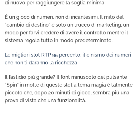
di nuovo per raggiungere la soglia minima.
È un gioco di numeri, non di incantesimi. Il mito del
“cambio di destino” è solo un trucco di marketing, un
modo per farvi credere di avere il controllo mentre il
sistema regola tutto in modo predeterminato.
Le migliori slot RTP 95 percento: il cinismo dei numeri
che non ti daranno la ricchezza
Il fastidio più grande? Il font minuscolo del pulsante
“Spin” in molte di queste slot a tema magia è talmente
piccolo che, dopo 20 minuti di gioco, sembra più una
prova di vista che una funzionalità.