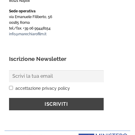
80121 Napoli
Sede operativa
via Emanuele Filiberto, 56
00185 Roma
tel./fax. +39 06 99448154
info@marechiarofilm.it
Iscrizione Newsletter
accettazione privacy policy