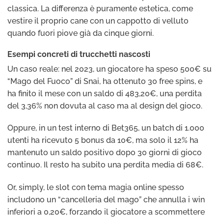
classica. La differenza è puramente estetica, come
vestire il proprio cane con un cappotto di velluto
quando fuori piove già da cinque giorni.
Esempi concreti di trucchetti nascosti
Un caso reale: nel 2023, un giocatore ha speso 500€ su
“Mago del Fuoco” di Snai, ha ottenuto 30 free spins, e
ha finito il mese con un saldo di 483,20€, una perdita
del 3,36% non dovuta al caso ma al design del gioco.
Oppure, in un test interno di Bet365, un batch di 1.000
utenti ha ricevuto 5 bonus da 10€, ma solo il 12% ha
mantenuto un saldo positivo dopo 30 giorni di gioco
continuo. Il resto ha subito una perdita media di 68€.
Or, simply, le slot con tema magia online spesso
includono un “cancelleria del mago” che annulla i win
inferiori a 0,20€, forzando il giocatore a scommettere