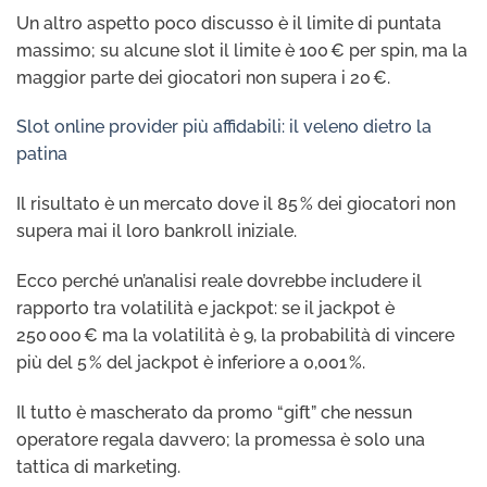
Un altro aspetto poco discusso è il limite di puntata
massimo; su alcune slot il limite è 100 € per spin, ma la
maggior parte dei giocatori non supera i 20 €.
Slot online provider più affidabili: il veleno dietro la
patina
Il risultato è un mercato dove il 85 % dei giocatori non
supera mai il loro bankroll iniziale.
Ecco perché un’analisi reale dovrebbe includere il
rapporto tra volatilità e jackpot: se il jackpot è
250 000 € ma la volatilità è 9, la probabilità di vincere
più del 5 % del jackpot è inferiore a 0,001 %.
Il tutto è mascherato da promo “gift” che nessun
operatore regala davvero; la promessa è solo una
tattica di marketing.