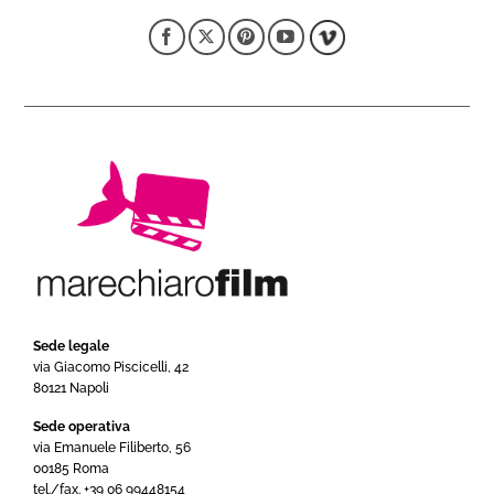
Sede legale
via Giacomo Piscicelli, 42
80121 Napoli
Sede operativa
via Emanuele Filiberto, 56
00185 Roma
tel./fax. +39 06 99448154