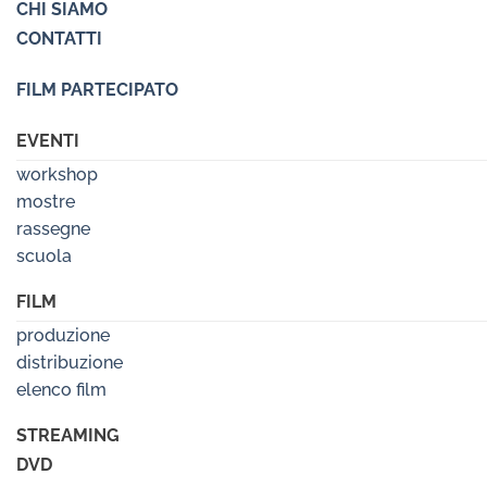
CHI SIAMO
CONTATTI
FILM PARTECIPATO
EVENTI
workshop
mostre
rassegne
scuola
FILM
produzione
distribuzione
elenco film
STREAMING
DVD