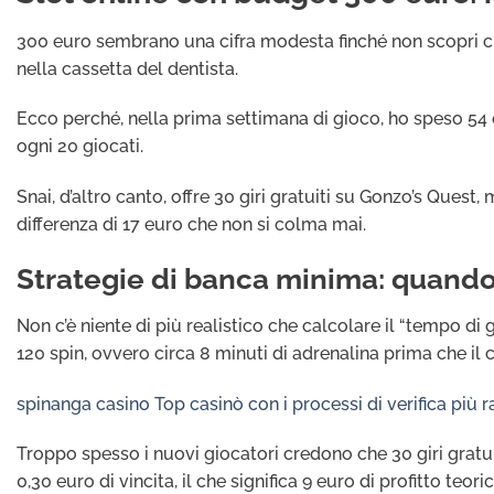
300 euro sembrano una cifra modesta finché non scopri ch
nella cassetta del dentista.
Ecco perché, nella prima settimana di gioco, ho speso 54 e
ogni 20 giocati.
Snai, d’altro canto, offre 30 giri gratuiti su Gonzo’s Quest
differenza di 17 euro che non si colma mai.
Strategie di banca minima: quando
Non c’è niente di più realistico che calcolare il “tempo d
120 spin, ovvero circa 8 minuti di adrenalina prima che il 
spinanga casino Top casinò con i processi di verifica più
Troppo spesso i nuovi giocatori credono che 30 giri gratu
0,30 euro di vincita, il che significa 9 euro di profitto te