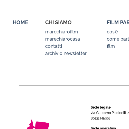
HOME
CHI SIAMO
FILM PA
marechiarofilm
cos'è
marechiarocasa
come part
contatti
film
archivio newsletter
Sede legale
via Giacomo Piscicelli, 
80121 Napoli
Sede operativa