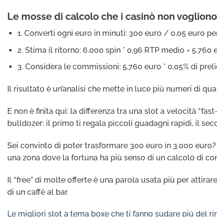
Le mosse di calcolo che i casinò non vogliono
1. Converti ogni euro in minuti: 300 euro / 0,05 euro per
2. Stima il ritorno: 6.000 spin * 0,96 RTP medio = 5.76
3. Considera le commissioni: 5.760 euro * 0,05% di preli
Il risultato è un’analisi che mette in luce più numeri di q
E non è finita qui: la differenza tra una slot a velocità “
bulldozer: il primo ti regala piccoli guadagni rapidi, il s
Sei convinto di poter trasformare 300 euro in 3.000 euro? A
una zona dove la fortuna ha più senso di un calcolo di con
Il “free” di molte offerte è una parola usata più per attir
di un caffè al bar.
Le migliori slot a tema boxe che ti fanno sudare più del ri