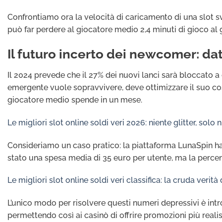
Confrontiamo ora la velocità di caricamento di una slot sv
può far perdere al giocatore medio 2,4 minuti di gioco al 
Il futuro incerto dei newcomer: dat
Il 2024 prevede che il 27% dei nuovi lanci sarà bloccato a 
emergente vuole sopravvivere, deve ottimizzare il suo cost
giocatore medio spende in un mese.
Le migliori slot online soldi veri 2026: niente glitter, solo
Consideriamo un caso pratico: la piattaforma LunaSpin ha 
stato una spesa media di 35 euro per utente, ma la percent
Le migliori slot online soldi veri classifica: la cruda verit
L’unico modo per risolvere questi numeri depressivi è intr
permettendo così ai casinò di offrire promozioni più realis