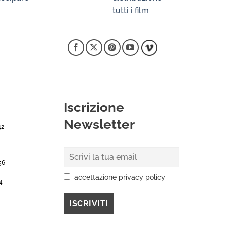
tutti i film
Iscrizione
Newsletter
42
56
accettazione privacy policy
4