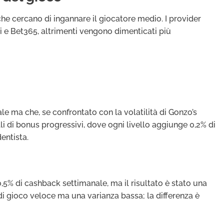
che cercano di ingannare il giocatore medio. I provider
i e Bet365, altrimenti vengono dimenticati più
ale ma che, se confrontato con la volatilità di Gonzo’s
i di bonus progressivi, dove ogni livello aggiunge 0,2% di
entista.
% di cashback settimanale, ma il risultato è stato una
 di gioco veloce ma una varianza bassa; la differenza è