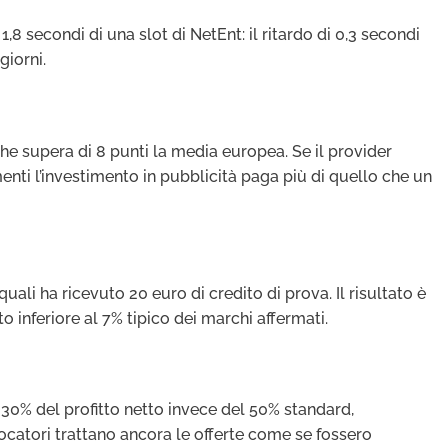
 secondi di una slot di NetEnt: il ritardo di 0,3 secondi
giorni.
che supera di 8 punti la media europea. Se il provider
enti l’investimento in pubblicità paga più di quello che un
i ha ricevuto 20 euro di credito di prova. Il risultato è
 inferiore al 7% tipico dei marchi affermati.
l 30% del profitto netto invece del 50% standard,
giocatori trattano ancora le offerte come se fossero