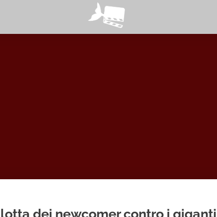
 lotta dei newcomer contro i giganti