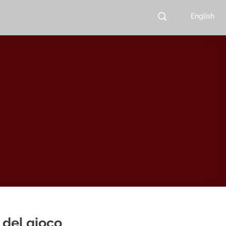
English
 del gioco