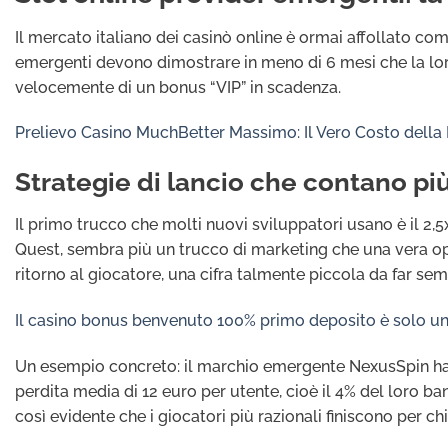
Il mercato italiano dei casinò online è ormai affollato com
emergenti devono dimostrare in meno di 6 mesi che la loro
velocemente di un bonus “VIP” in scadenza.
Prelievo Casino MuchBetter Massimo: Il Vero Costo della L
Strategie di lancio che contano più 
Il primo trucco che molti nuovi sviluppatori usano è il 2,5x
Quest, sembra più un trucco di marketing che una vera oppo
ritorno al giocatore, una cifra talmente piccola da far sem
Il casino bonus benvenuto 100% primo deposito è solo un
Un esempio concreto: il marchio emergente NexusSpin ha 
perdita media di 12 euro per utente, cioè il 4% del loro ba
così evidente che i giocatori più razionali finiscono per ch