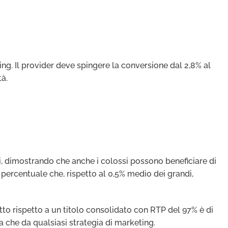
ing. Il provider deve spingere la conversione dal 2,8% al
tà.
ti, dimostrando che anche i colossi possono beneficiare di
percentuale che, rispetto al 0,5% medio dei grandi,
itto rispetto a un titolo consolidato con RTP del 97% è di
a che da qualsiasi strategia di marketing.