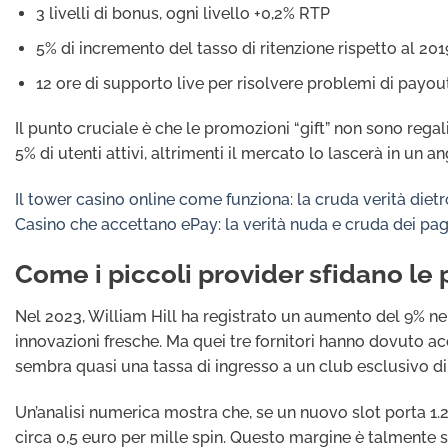
3 livelli di bonus, ogni livello +0,2% RTP
5% di incremento del tasso di ritenzione rispetto al 201
12 ore di supporto live per risolvere problemi di payou
Il punto cruciale è che le promozioni “gift” non sono regal
5% di utenti attivi, altrimenti il mercato lo lascerà in un 
Il tower casino online come funziona: la cruda verità dietr
Casino che accettano ePay: la verità nuda e cruda dei pag
Come i piccoli provider sfidano le
Nel 2023, William Hill ha registrato un aumento del 9% nei 
innovazioni fresche. Ma quei tre fornitori hanno dovuto ac
sembra quasi una tassa di ingresso a un club esclusivo di
Un’analisi numerica mostra che, se un nuovo slot porta 1.2
circa 0,5 euro per mille spin. Questo margine è talmente s