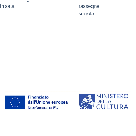
in sala
rassegne
scuola