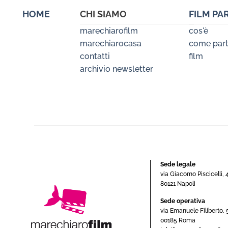
HOME
CHI SIAMO
FILM PA
marechiarofilm
cos'è
marechiarocasa
come part
contatti
film
archivio newsletter
Sede legale
via Giacomo Piscicelli, 
80121 Napoli
Sede operativa
via Emanuele Filiberto, 
00185 Roma