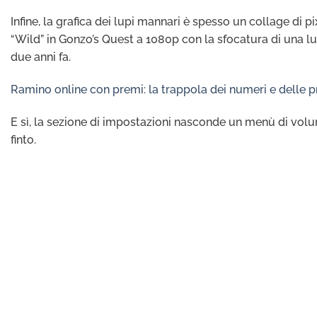
Infine, la grafica dei lupi mannari è spesso un collage di 
“Wild” in Gonzo’s Quest a 1080p con la sfocatura di una 
due anni fa.
Ramino online con premi: la trappola dei numeri e delle p
E sì, la sezione di impostazioni nasconde un menù di volum
finto.