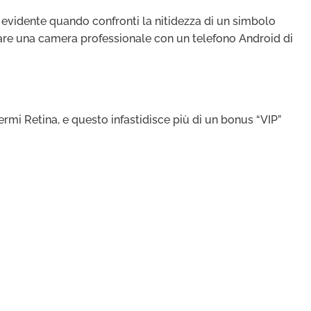
 è evidente quando confronti la nitidezza di un simbolo
tare una camera professionale con un telefono Android di
rmi Retina, e questo infastidisce più di un bonus “VIP”