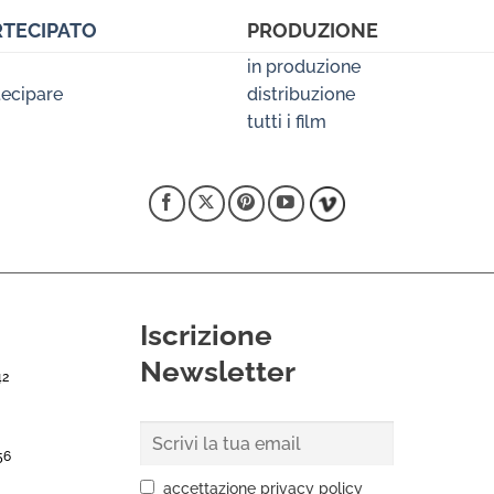
RTECIPATO
PRODUZIONE
in produzione
ecipare
distribuzione
tutti i film
Iscrizione
Newsletter
42
56
accettazione privacy policy