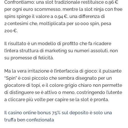
Confrontiamo: una slot tradizionale restituisce 0,96 €
per ogni euro scommesso, mentre la slot ninja con free
spins spinge il valore a 0,94 €, una differenza di
2 centesimi che, moltiplicata per 10 000 spin, pesa
200 €.
Il risultato è un modello di profitto che fa ricadere
l’intera struttura di marketing su numeri assoluti, non
su promesse di felicità.
Ma la vera irritazione è l’interfaccia di gioco: il pulsante
“Spin” è così piccolo che sembra disegnato per un
giocatore di topi, e il colore grigio chiaro non permette
di distinguere se è attivo o meno, costringendo l’utente
a cliccare più volte per capire se la slot è pronta.
Il casino online bonus 75% sul deposito è solo una
truffa ben confezionata