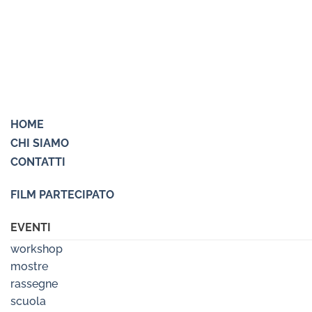
HOME
CHI SIAMO
CONTATTI
FILM PARTECIPATO
EVENTI
workshop
mostre
rassegne
scuola