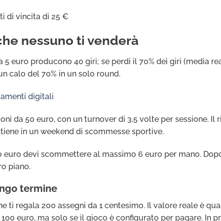
 di vincita di 25 €
 che nessuno ti venderà
a 5 euro producono 40 giri; se perdi il 70% dei giri (media re
un calo del 70% in un solo round.
amenti digitali
oni da 50 euro, con un turnover di 3,5 volte per sessione. Il r
ottiene in un weekend di scommesse sportive.
300 euro devi scommettere al massimo 6 euro per mano. Dopo 
ro piano.
lungo termine
e ti regala 200 assegni da 1 centesimo. Il valore reale è quas
0 euro, ma solo se il gioco è configurato per pagare. In prat