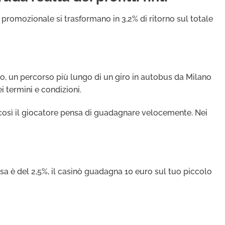
 promozionale si trasformano in 3,2% di ritorno sul totale
o, un percorso più lungo di un giro in autobus da Milano
 termini e condizioni.
, così il giocatore pensa di guadagnare velocemente. Nei
asa è del 2,5%, il casinò guadagna 10 euro sul tuo piccolo