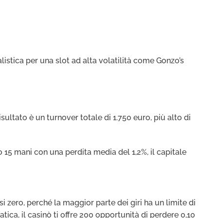
alistica per una slot ad alta volatilità come Gonzo’s
isultato è un turnover totale di 1.750 euro, più alto di
15 mani con una perdita media del 1,2%, il capitale
i zero, perché la maggior parte dei giri ha un limite di
ica, il casinò ti offre 200 opportunità di perdere 0,10