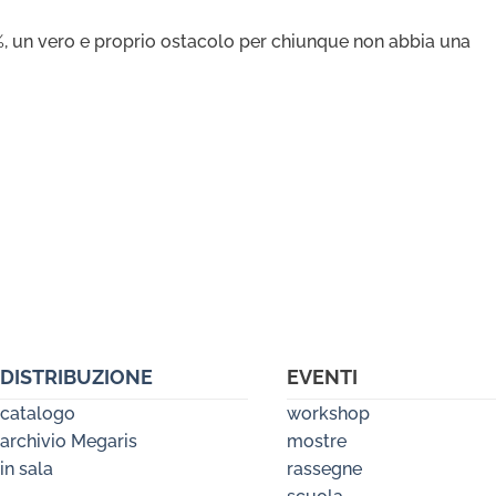
0%, un vero e proprio ostacolo per chiunque non abbia una
DISTRIBUZIONE
EVENTI
catalogo
workshop
archivio Megaris
mostre
in sala
rassegne