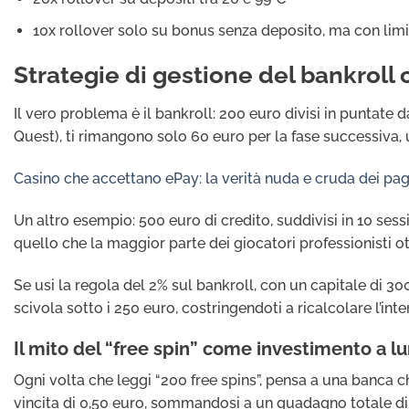
10x rollover solo su bonus senza deposito, ma con limiti
Strategie di gestione del bankroll
Il vero problema è il bankroll: 200 euro divisi in puntate d
Quest), ti rimangono solo 60 euro per la fase successiva, 
Casino che accettano ePay: la verità nuda e cruda dei pag
Un altro esempio: 500 euro di credito, suddivisi in 10 sessi
quello che la maggior parte dei giocatori professionisti 
Se usi la regola del 2% sul bankroll, con un capitale di 
scivola sotto i 250 euro, costringendoti a ricalcolare l’inte
Il mito del “free spin” come investimento a 
Ogni volta che leggi “200 free spins”, pensa a una banca ch
vincita di 0,50 euro, sommandosi a un guadagno totale di 10