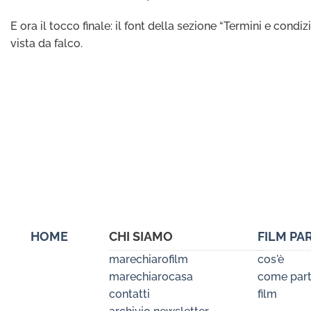
E ora il tocco finale: il font della sezione “Termini e co
vista da falco.
HOME
CHI SIAMO
FILM PA
marechiarofilm
cos'è
marechiarocasa
come part
contatti
film