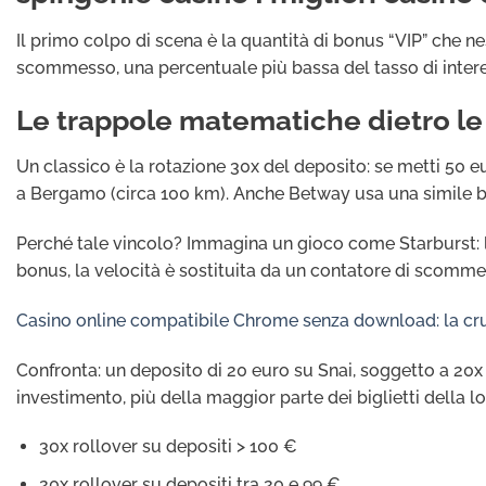
Il primo colpo di scena è la quantità di bonus “VIP” che n
scommesso, una percentuale più bassa del tasso di interes
Le trappole matematiche dietro le
Un classico è la rotazione 30x del deposito: se metti 50 
a Bergamo (circa 100 km). Anche Betway usa una simile ba
Perché tale vincolo? Immagina un gioco come Starburst: la 
bonus, la velocità è sostituita da un contatore di scomm
Casino online compatibile Chrome senza download: la cru
Confronta: un deposito di 20 euro su Snai, soggetto a 20x 
investimento, più della maggior parte dei biglietti della lo
30x rollover su depositi > 100 €
20x rollover su depositi tra 20 e 99 €