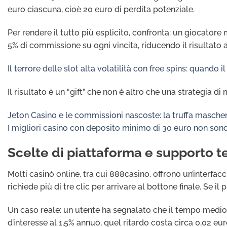
euro ciascuna, cioè 20 euro di perdita potenziale.
Per rendere il tutto più esplicito, confronta: un giocatore
5% di commissione su ogni vincita, riducendo il risultato a
Il terrore delle slot alta volatilità con free spins: quando il
Il risultato è un “gift” che non è altro che una strategia 
Jeton Casino e le commissioni nascoste: la truffa mascher
I migliori casino con deposito minimo di 30 euro non son
Scelte di piattaforma e supporto t
Molti casinò online, tra cui 888casino, offrono un’interfacc
richiede più di tre clic per arrivare al bottone finale. Se il
Un caso reale: un utente ha segnalato che il tempo medio d
d’interesse al 1,5% annuo, quel ritardo costa circa 0,02 eur