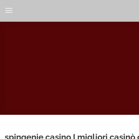
Salta
ai
contenuti
spingenie casino I migliori casinò o