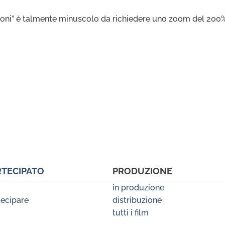
ndizioni” è talmente minuscolo da richiedere uno zoom del 20
RTECIPATO
PRODUZIONE
in produzione
ecipare
distribuzione
tutti i film