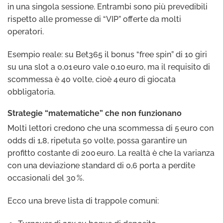
in una singola sessione. Entrambi sono più prevedibili
rispetto alle promesse di “VIP” offerte da molti
operatori.
Esempio reale: su Bet365 il bonus “free spin” di 10 giri
su una slot a 0,01 euro vale 0,10 euro, ma il requisito di
scommessa è 40 volte, cioè 4 euro di giocata
obbligatoria.
Strategie “matematiche” che non funzionano
Molti lettori credono che una scommessa di 5 euro con
odds di 1,8, ripetuta 50 volte, possa garantire un
profitto costante di 200 euro. La realtà è che la varianza
con una deviazione standard di 0,6 porta a perdite
occasionali del 30 %.
Ecco una breve lista di trappole comuni: