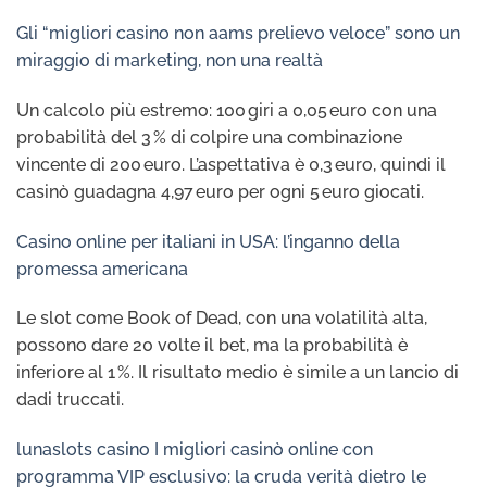
Gli “migliori casino non aams prelievo veloce” sono un
miraggio di marketing, non una realtà
Un calcolo più estremo: 100 giri a 0,05 euro con una
probabilità del 3 % di colpire una combinazione
vincente di 200 euro. L’aspettativa è 0,3 euro, quindi il
casinò guadagna 4,97 euro per ogni 5 euro giocati.
Casino online per italiani in USA: l’inganno della
promessa americana
Le slot come Book of Dead, con una volatilità alta,
possono dare 20 volte il bet, ma la probabilità è
inferiore al 1 %. Il risultato medio è simile a un lancio di
dadi truccati.
lunaslots casino I migliori casinò online con
programma VIP esclusivo: la cruda verità dietro le