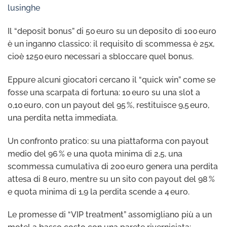
lusinghe
Il “deposit bonus” di 50 euro su un deposito di 100 euro
è un inganno classico: il requisito di scommessa è 25x,
cioè 1250 euro necessari a sbloccare quel bonus.
Eppure alcuni giocatori cercano il “quick win” come se
fosse una scarpata di fortuna: 10 euro su una slot a
0,10 euro, con un payout del 95 %, restituisce 9,5 euro,
una perdita netta immediata.
Un confronto pratico: su una piattaforma con payout
medio del 96 % e una quota minima di 2,5, una
scommessa cumulativa di 200 euro genera una perdita
attesa di 8 euro, mentre su un sito con payout del 98 %
e quota minima di 1,9 la perdita scende a 4 euro.
Le promesse di “VIP treatment” assomigliano più a un