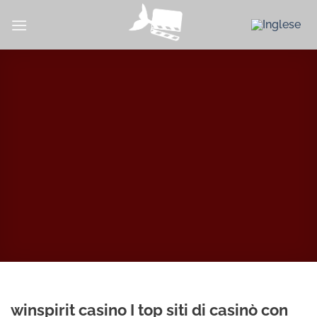
Salta
ai
contenuti
winspirit casino I top siti di casinò con