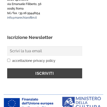
via Emanuele Filiberto, 56
00185 Roma
tel./fax. +39 06 99448154
info@marechiarofilm.it
Iscrizione Newsletter
accettazione privacy policy