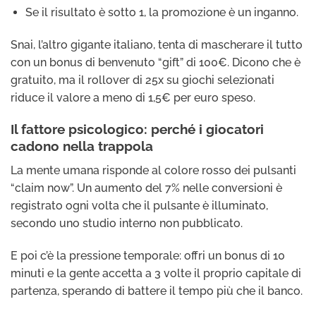
Se il risultato è sotto 1, la promozione è un inganno.
Snai, l’altro gigante italiano, tenta di mascherare il tutto
con un bonus di benvenuto “gift” di 100€. Dicono che è
gratuito, ma il rollover di 25x su giochi selezionati
riduce il valore a meno di 1,5€ per euro speso.
Il fattore psicologico: perché i giocatori
cadono nella trappola
La mente umana risponde al colore rosso dei pulsanti
“claim now”. Un aumento del 7% nelle conversioni è
registrato ogni volta che il pulsante è illuminato,
secondo uno studio interno non pubblicato.
E poi c’è la pressione temporale: offri un bonus di 10
minuti e la gente accetta a 3 volte il proprio capitale di
partenza, sperando di battere il tempo più che il banco.