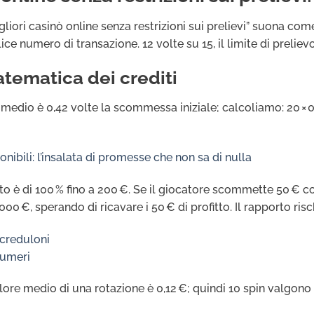
gliori casinò online senza restrizioni sui prelievi” suona c
ce numero di transazione. 12 volte su 15, il limite di prelievo 
atematica dei crediti
medio è 0,42 volte la scommessa iniziale; calcoliamo: 20 × 0,4
nibili: l’insalata di promesse che non sa di nulla
 è di 100 % fino a 200 €. Se il giocatore scommette 50 € con
00 €, sperando di ricavare i 50 € di profitto. Il rapporto ri
 creduloni
 numeri
alore medio di una rotazione è 0,12 €; quindi 10 spin valgono 1