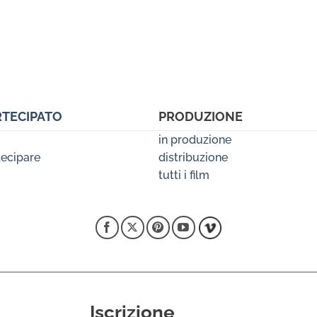
RTECIPATO
PRODUZIONE
in produzione
ecipare
distribuzione
tutti i film
Iscrizione