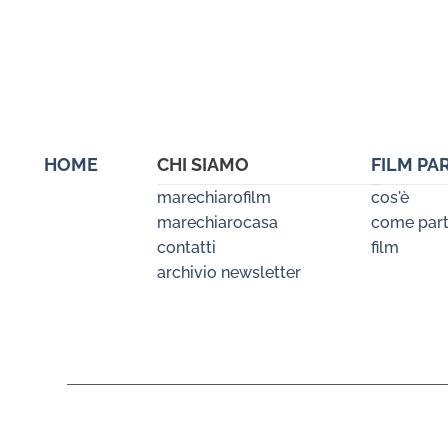
HOME
CHI SIAMO
FILM PA
marechiarofilm
cos'è
marechiarocasa
come part
contatti
film
archivio newsletter