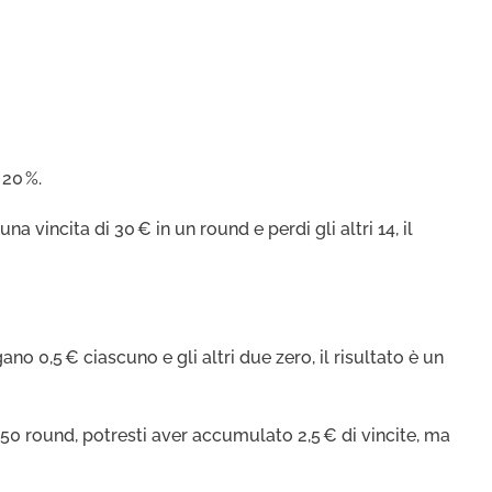
 20 %.
vincita di 30 € in un round e perdi gli altri 14, il
 0,5 € ciascuno e gli altri due zero, il risultato è un
50 round, potresti aver accumulato 2,5 € di vincite, ma