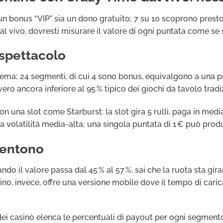
un bonus “VIP” sia un dono gratuito; 7 su 10 scoprono presto
l vivo, dovresti misurare il valore di ogni puntata come se s
 spettacolo
a; 24 segmenti, di cui 4 sono bonus, equivalgono a una proba
vero ancora inferiore al 95 % tipico dei giochi da tavolo tradiz
 una slot come Starburst: la slot gira 5 rulli, paga in media 
ha volatilità media-alta; una singola puntata di 1 € può produ
mentono
o il valore passa dal 45 % al 57 %, sai che la ruota sta gir
ino, invece, offre una versione mobile dove il tempo di caric
 dei casinò elenca le percentuali di payout per ogni segment