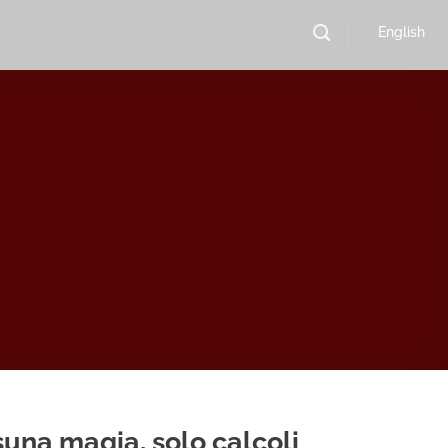
English
suna magia, solo calcoli