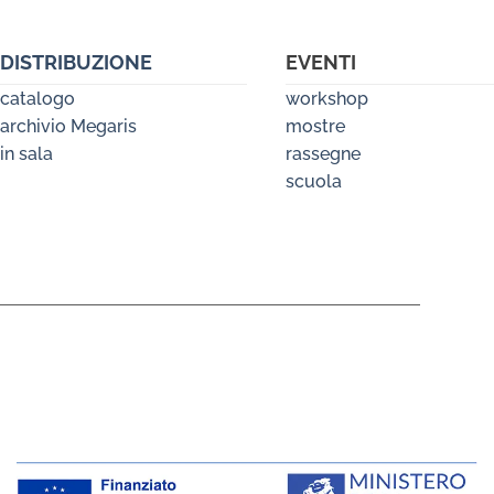
DISTRIBUZIONE
EVENTI
catalogo
workshop
archivio Megaris
mostre
in sala
rassegne
scuola