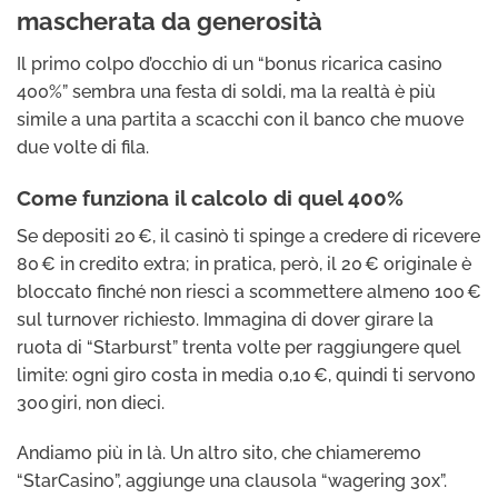
mascherata da generosità
Il primo colpo d’occhio di un “bonus ricarica casino
400%” sembra una festa di soldi, ma la realtà è più
simile a una partita a scacchi con il banco che muove
due volte di fila.
Come funziona il calcolo di quel 400%
Se depositi 20 €, il casinò ti spinge a credere di ricevere
80 € in credito extra; in pratica, però, il 20 € originale è
bloccato finché non riesci a scommettere almeno 100 €
sul turnover richiesto. Immagina di dover girare la
ruota di “Starburst” trenta volte per raggiungere quel
limite: ogni giro costa in media 0,10 €, quindi ti servono
300 giri, non dieci.
Andiamo più in là. Un altro sito, che chiameremo
“StarCasino”, aggiunge una clausola “wagering 30x”.