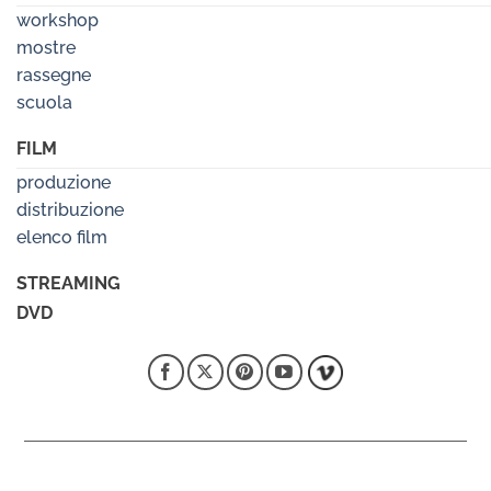
workshop
mostre
rassegne
scuola
FILM
produzione
distribuzione
elenco film
STREAMING
DVD