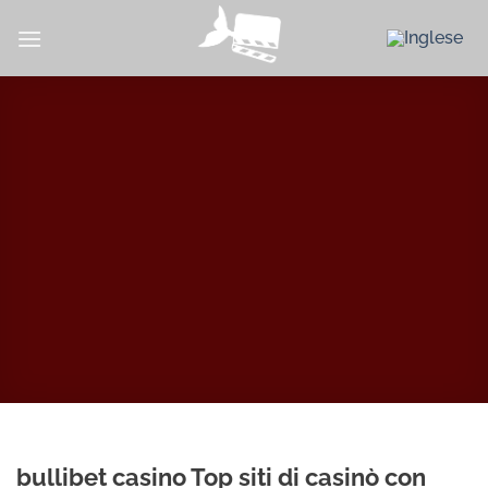
Salta
ai
contenuti
bullibet casino Top siti di casinò con