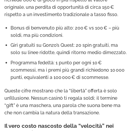
originale, una perdita di opportunità di circa 150 €
rispetto a un investimento tradizionale a tasso fisso.
Bonus di benvenuto più alto: 200 € vs 100 € – più
soldi, ma più condizioni.
Giri gratuiti su Gonzo’s Quest: 20 spin gratuiti, ma
solo su linee ridotte, quindi ritorno medio dimezzato.
Programma fedeltà: 1 punto per ogni 10 €
scommessi, ma i premi più grandi richiedono 10 000
punti, equivalenti a 100 000 € di scommesse.
Queste cifre mostrano che la “libertà” offerta è solo
un’illusione. Nessun casinò ti regala soldi; il termine
“gift” è una maschera, una parola che suona bene ma
che non cambia la natura della transazione.
Il vero costo nascosto della “velocità” nei