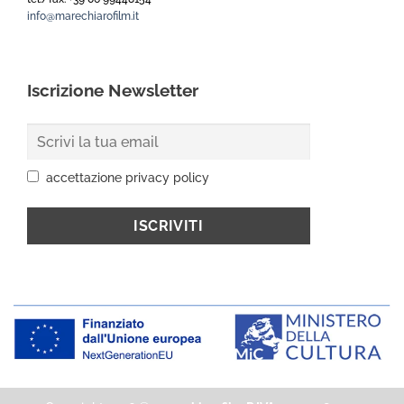
info@marechiarofilm.it
Iscrizione Newsletter
accettazione privacy policy