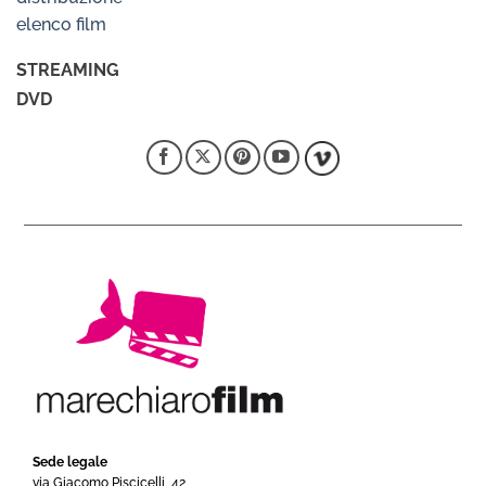
elenco film
STREAMING
DVD
Sede legale
via Giacomo Piscicelli, 42