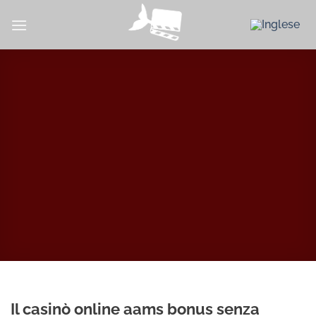
Salta
ai
contenuti
Il casinò online aams bonus senza