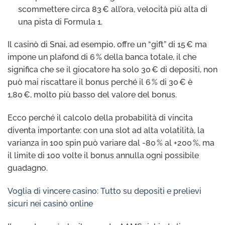
scommettere circa 83 € all’ora, velocità più alta di
una pista di Formula 1.
Il casinò di Snai, ad esempio, offre un “gift” di 15 € ma
impone un plafond di 6 % della banca totale, il che
significa che se il giocatore ha solo 30 € di depositi, non
può mai riscattare il bonus perché il 6 % di 30 € è
1,80 €, molto più basso del valore del bonus.
Ecco perché il calcolo della probabilità di vincita
diventa importante: con una slot ad alta volatilità, la
varianza in 100 spin può variare dal -80 % al +200 %, ma
il limite di 100 volte il bonus annulla ogni possibile
guadagno.
Voglia di vincere casino: Tutto su depositi e prelievi
sicuri nei casinò online