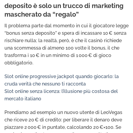
deposito è solo un trucco di marketing
mascherato da “regalo”
Il problema parte dal momento in cui il giocatore legge
“bonus senza deposito” e spera di incassare 10 € senza
rischiare nulla; la realtà, però, è che il casinò richiede
una scommessa di almeno 100 volte il bonus, il che
trasforma i 10 € in un minimo di 1 000 € di gioco
obbligatorio.
Slot online progressive jackpot quando giocarlo: la
cruda verità che nessuno ti racconta
Slot online senza licenza: l’illusione più costosa del
mercato italiano
Prendiamo ad esempio un nuovo utente di LeoVegas
che riceve 20 € di credito: per liberare il denaro deve
piazzare 2 000 € in puntate, calcolando 20 €×100. Se