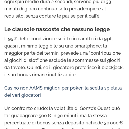
ogni spin medio dura 2 secondi, servono più di 33
minuti di gioco continuo solo per adempiere al
requisito, senza contare le pause per il caffè.
Le clausole nascoste che nessuno legge
Il 95 % delle condizioni è scritto in caratteri da 9 pt,
quasi il minimo leggibile su uno smartphone; la
maggior parte dei termini prevede una “contribuzione
ai giochi di slot” che esclude le scommesse sui giochi
da tavolo. Quindi, se il giocatore preferisce il blackjack,
il suo bonus rimane inutilizzabile.
Casino non AAMS migliori per poker: la scelta spietata
dei veri giocatori
Un confronto crudo: la volatilità di Gonzo’s Quest può
far guadagnare 500 € in 30 minuti, ma la stessa
percentuale di bonus senza deposito richiede 30 000 €