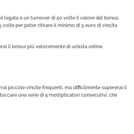
è legata a un turnover di 50 volte il valore del bonus,
olte per poter ritirare il minimo di 5 euro di vincita
erai il bonus più velocemente di un’asta online.
errai piccole vincite frequenti, ma difficilmente supererai il
 toccare una serie di 5 moltiplicatori consecutivi, che