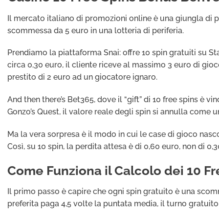
Il mercato italiano di promozioni online è una giungla di p
scommessa da 5 euro in una lotteria di periferia.
Prendiamo la piattaforma Snai: offre 10 spin gratuiti su S
circa 0,30 euro, il cliente riceve al massimo 3 euro di gioc
prestito di 2 euro ad un giocatore ignaro.
And then there’s Bet365, dove il “gift” di 10 free spins è 
Gonzo’s Quest, il valore reale degli spin si annulla come u
Ma la vera sorpresa è il modo in cui le case di gioco nasc
Così, su 10 spin, la perdita attesa è di 0,60 euro, non di 0
Come Funziona il Calcolo dei 10 Fr
Il primo passo è capire che ogni spin gratuito è una scomm
preferita paga 4,5 volte la puntata media, il turno gratuito