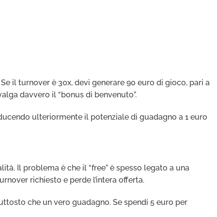
Se il turnover è 30x, devi generare 90 euro di gioco, pari a
 valga davvero il “bonus di benvenuto”.
riducendo ulteriormente il potenziale di guadagno a 1 euro
ità. Il problema è che il “free” è spesso legato a una
nover richiesto e perde l’intera offerta.
iuttosto che un vero guadagno. Se spendi 5 euro per