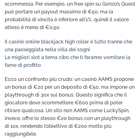
scommessa. Per esempio, un free spin su Gonzo’s Quest
può portare un payout massimo di €50, ma la
probabilità di vincita è inferiore all’1%, quindi il valore
atteso è meno di €0,50.
Il casinò online blackjack high roller è tutto tranne che
una passeggiata nella villa dei sogni
Le migliori slot a tema cibo che ti faranno vomitare la
fame di profitto
Ecco un confronto più crudo: un casinò AAMS propone
un bonus di €20 per un deposito di €50, ma impone un
playthrough di 30x sul bonus. Questo significa che il
giocatore deve scommettere €600 prima di poter
ritirare qualcosa. Un sito non AAMS come LuckySpin,
invece, offre lo stesso €20 bonus con un playthrough
di 10x, rendendo l’obiettivo di €200 molto più
raggiungibile.