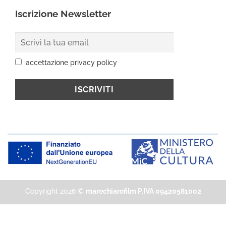
Iscrizione Newsletter
accettazione privacy policy
Copyright 2026 ©
marechiarofilm P.IVA 09420581002