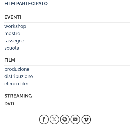
FILM PARTECIPATO
EVENTI
workshop
mostre
rassegne
scuola
FILM
produzione
distribuzione
elenco film
STREAMING
DVD