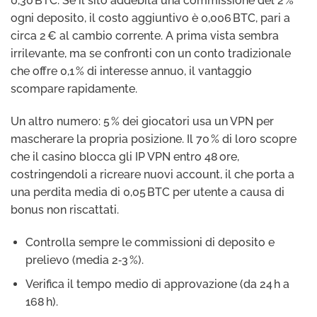
0,30 BTC. Se il sito addebita una commissione del 2 %
ogni deposito, il costo aggiuntivo è 0,006 BTC, pari a
circa 2 € al cambio corrente. A prima vista sembra
irrilevante, ma se confronti con un conto tradizionale
che offre 0,1 % di interesse annuo, il vantaggio
scompare rapidamente.
Un altro numero: 5 % dei giocatori usa un VPN per
mascherare la propria posizione. Il 70 % di loro scopre
che il casino blocca gli IP VPN entro 48 ore,
costringendoli a ricreare nuovi account, il che porta a
una perdita media di 0,05 BTC per utente a causa di
bonus non riscattati.
Controlla sempre le commissioni di deposito e
prelievo (media 2‑3 %).
Verifica il tempo medio di approvazione (da 24 h a
168 h).