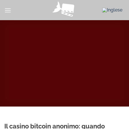
Salta
ai
contenuti
Il casino bitcoin anonimo: quando