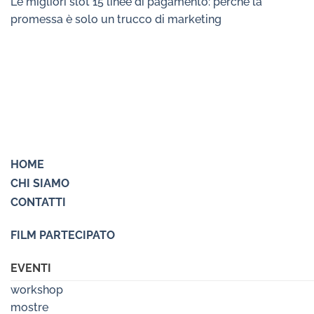
Le migliori slot 15 linee di pagamento: perché la
promessa è solo un trucco di marketing
HOME
CHI SIAMO
CONTATTI
FILM PARTECIPATO
EVENTI
workshop
mostre