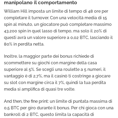
manipolano il comportamento
William Hill imposta un limite di tempo di 48 ore per
completare il turnover. Con una velocità media di 15
spin al minuto, un giocatore può completare massimo
43.200 spin in quel lasso di tempo, ma solo il 20% di
questi avrà un valore superiore a 0,02 BTC, lasciando il
80% in perdita netta.
Inoltre, la maggior parte dei bonus richiede di
scommettere su giochi con margine della casa
superiore al 5%. Se scegli una roulette a 5 numeri, il
vantaggio è di 2,7%, ma il casinò ti costringe a giocare
su slot con margine circa il 7%, quindi la tua perdita
media si amplifica di quasi tre volte.
And then, the fine print: un limite di puntata massima di
0,5 BTC per giro durante il bonus. Per chi gioca con una
bankroll di 2 BTC, questo limita la capacità di