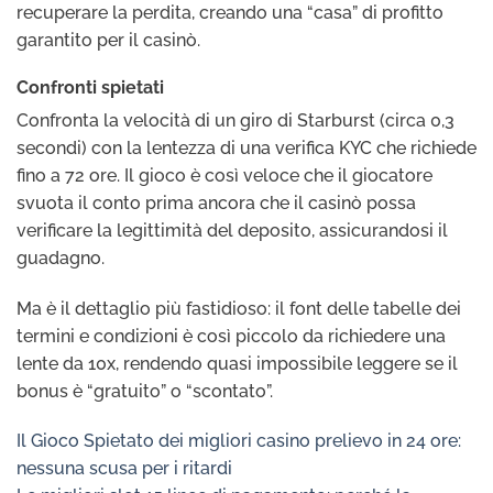
recuperare la perdita, creando una “casa” di profitto
garantito per il casinò.
Confronti spietati
Confronta la velocità di un giro di Starburst (circa 0,3
secondi) con la lentezza di una verifica KYC che richiede
fino a 72 ore. Il gioco è così veloce che il giocatore
svuota il conto prima ancora che il casinò possa
verificare la legittimità del deposito, assicurandosi il
guadagno.
Ma è il dettaglio più fastidioso: il font delle tabelle dei
termini e condizioni è così piccolo da richiedere una
lente da 10x, rendendo quasi impossibile leggere se il
bonus è “gratuito” o “scontato”.
Il Gioco Spietato dei migliori casino prelievo in 24 ore:
nessuna scusa per i ritardi