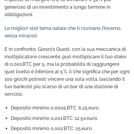
generoso di un investimento a lungo termine in
obbligazioni.
Le migliori slot tema natale che ti rovinano l’inverno,
senza miracoli
E in confronto, Gonzo’s Quest, con la sua meccanica di
moltiplicatore crescente, può moltiplicare il tuo stake
di 0,001 BTC per 5, ma la probabilità di raggiungere
quel livello è inferiore al 5 %, il che significa che per ogni
100 giochi potresti vincere una sola volta, lasciando il
tuo bankroll più scarso di un bar di una stazione di
servizio.
Deposito minimo 0,0005 BTC: 6,25 euro.
Deposito minimo 0,001 BTC: 12,50 euro.
Deposito minimo 0,002 BTC: 25 euro.