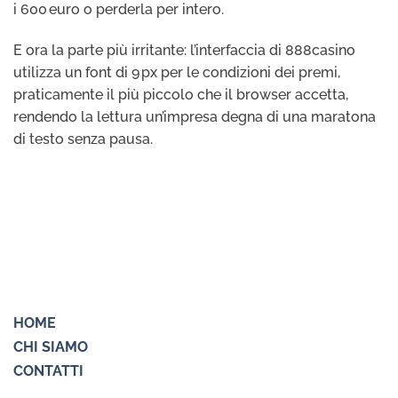
i 600 euro o perderla per intero.
E ora la parte più irritante: l’interfaccia di 888casino
utilizza un font di 9 px per le condizioni dei premi,
praticamente il più piccolo che il browser accetta,
rendendo la lettura un’impresa degna di una maratona
di testo senza pausa.
HOME
CHI SIAMO
CONTATTI