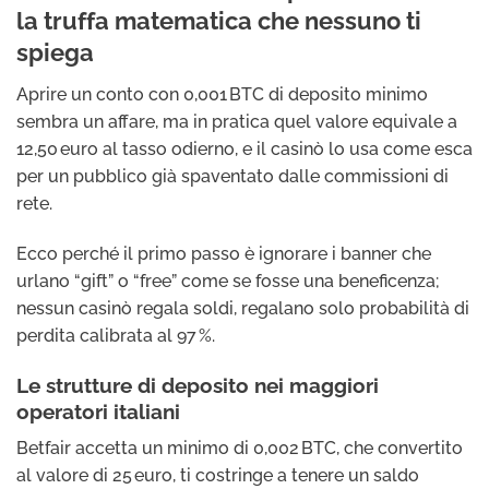
la truffa matematica che nessuno ti
spiega
Aprire un conto con 0,001 BTC di deposito minimo
sembra un affare, ma in pratica quel valore equivale a
12,50 euro al tasso odierno, e il casinò lo usa come esca
per un pubblico già spaventato dalle commissioni di
rete.
Ecco perché il primo passo è ignorare i banner che
urlano “gift” o “free” come se fosse una beneficenza;
nessun casinò regala soldi, regalano solo probabilità di
perdita calibrata al 97 %.
Le strutture di deposito nei maggiori
operatori italiani
Betfair accetta un minimo di 0,002 BTC, che convertito
al valore di 25 euro, ti costringe a tenere un saldo