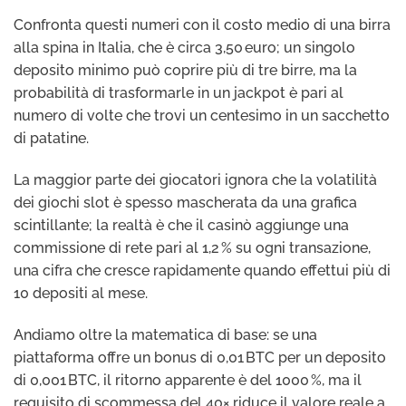
Confronta questi numeri con il costo medio di una birra
alla spina in Italia, che è circa 3,50 euro; un singolo
deposito minimo può coprire più di tre birre, ma la
probabilità di trasformarle in un jackpot è pari al
numero di volte che trovi un centesimo in un sacchetto
di patatine.
La maggior parte dei giocatori ignora che la volatilità
dei giochi slot è spesso mascherata da una grafica
scintillante; la realtà è che il casinò aggiunge una
commissione di rete pari al 1,2 % su ogni transazione,
una cifra che cresce rapidamente quando effettui più di
10 depositi al mese.
Andiamo oltre la matematica di base: se una
piattaforma offre un bonus di 0,01 BTC per un deposito
di 0,001 BTC, il ritorno apparente è del 1000 %, ma il
requisito di scommessa del 40× riduce il valore reale a