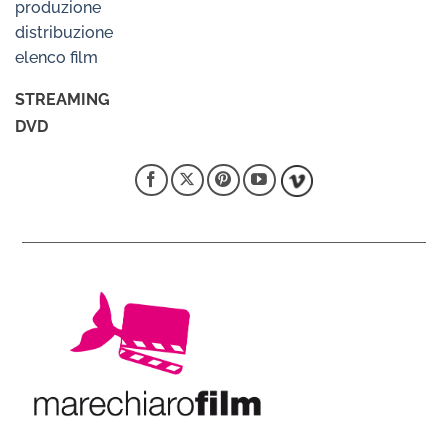
produzione
distribuzione
elenco film
STREAMING
DVD