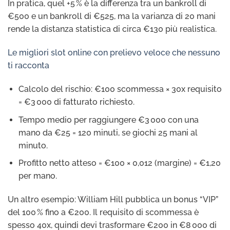
In pratica, quel +5 % è la differenza tra un bankroll di
€500 e un bankroll di €525, ma la varianza di 20 mani
rende la distanza statistica di circa €130 più realistica.
Le migliori slot online con prelievo veloce che nessuno
ti racconta
Calcolo del rischio: €100 scommessa × 30x requisito
= €3 000 di fatturato richiesto.
Tempo medio per raggiungere €3 000 con una
mano da €25 = 120 minuti, se giochi 25 mani al
minuto.
Profitto netto atteso = €100 × 0,012 (margine) = €1,20
per mano.
Un altro esempio: William Hill pubblica un bonus “VIP”
del 100 % fino a €200. Il requisito di scommessa è
spesso 40x, quindi devi trasformare €200 in €8 000 di