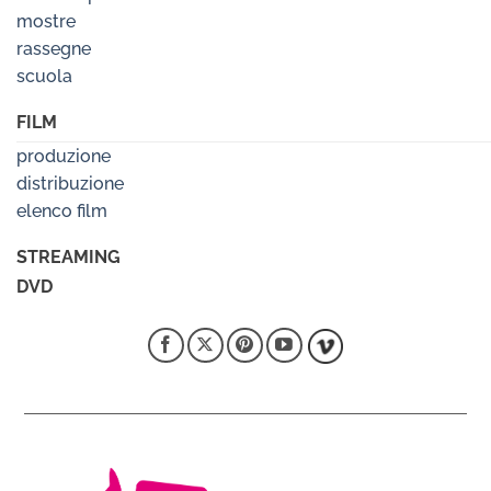
mostre
rassegne
scuola
FILM
produzione
distribuzione
elenco film
STREAMING
DVD