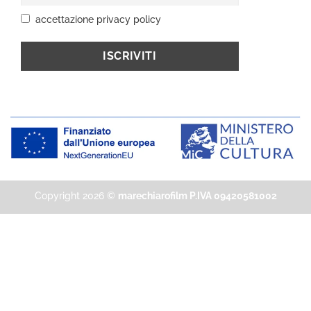
accettazione privacy policy
Copyright 2026 ©
marechiarofilm P.IVA 09420581002