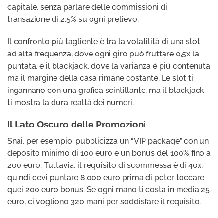
capitale, senza parlare delle commissioni di
transazione di 2,5% su ogni prelievo.
Il confronto più tagliente è tra la volatilità di una slot
ad alta frequenza, dove ogni giro può fruttare 0,5x la
puntata, e il blackjack, dove la varianza è più contenuta
ma il margine della casa rimane costante. Le slot ti
ingannano con una grafica scintillante, ma il blackjack
ti mostra la dura realtà dei numeri.
Il Lato Oscuro delle Promozioni
Snai, per esempio, pubblicizza un “VIP package” con un
deposito minimo di 100 euro e un bonus del 100% fino a
200 euro. Tuttavia, il requisito di scommessa è di 40x,
quindi devi puntare 8.000 euro prima di poter toccare
quei 200 euro bonus. Se ogni mano ti costa in media 25
euro, ci vogliono 320 mani per soddisfare il requisito.