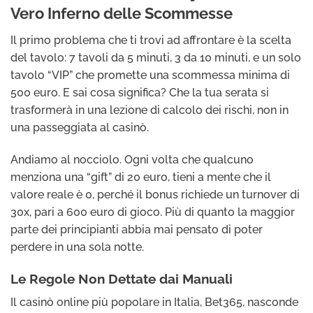
Vero Inferno delle Scommesse
Il primo problema che ti trovi ad affrontare è la scelta
del tavolo: 7 tavoli da 5 minuti, 3 da 10 minuti, e un solo
tavolo “VIP” che promette una scommessa minima di
500 euro. E sai cosa significa? Che la tua serata si
trasformerà in una lezione di calcolo dei rischi, non in
una passeggiata al casinò.
Andiamo al nocciolo. Ogni volta che qualcuno
menziona una “gift” di 20 euro, tieni a mente che il
valore reale è 0, perché il bonus richiede un turnover di
30x, pari a 600 euro di gioco. Più di quanto la maggior
parte dei principianti abbia mai pensato di poter
perdere in una sola notte.
Le Regole Non Dettate dai Manuali
Il casinò online più popolare in Italia, Bet365, nasconde