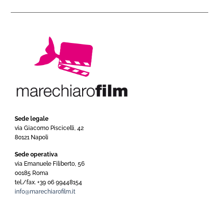
Sede legale
via Giacomo Piscicelli, 42
80121 Napoli
Sede operativa
via Emanuele Filiberto, 56
00185 Roma
tel./fax. +39 06 99448154
info@marechiarofilm.it