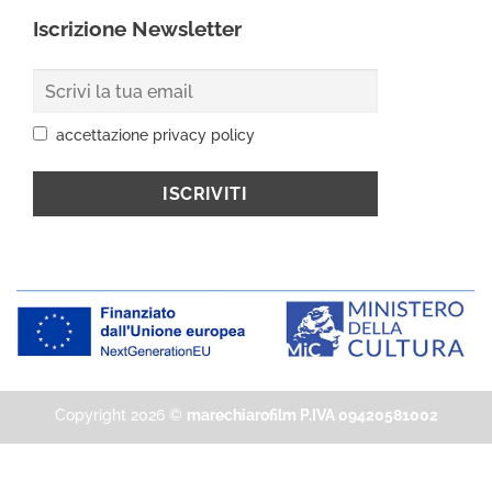
Iscrizione Newsletter
accettazione privacy policy
Copyright 2026 ©
marechiarofilm P.IVA 09420581002