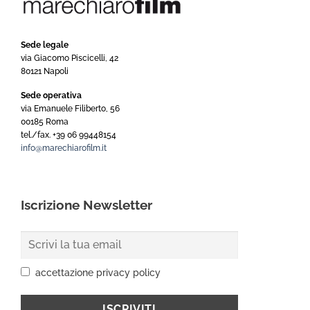
Sede legale
via Giacomo Piscicelli, 42
80121 Napoli
Sede operativa
via Emanuele Filiberto, 56
00185 Roma
tel./fax. +39 06 99448154
info@marechiarofilm.it
Iscrizione Newsletter
accettazione privacy policy