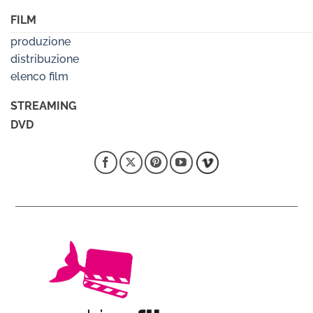
FILM
produzione
distribuzione
elenco film
STREAMING
DVD