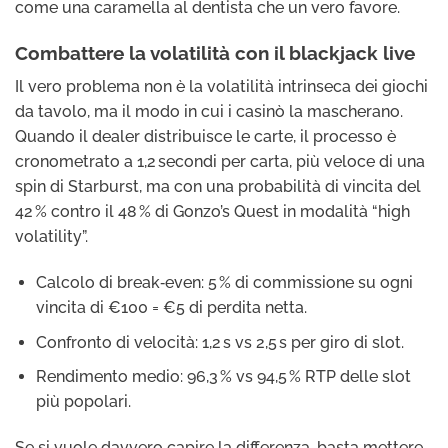
come una caramella al dentista che un vero favore.
Combattere la volatilità con il blackjack live
Il vero problema non è la volatilità intrinseca dei giochi
da tavolo, ma il modo in cui i casinò la mascherano.
Quando il dealer distribuisce le carte, il processo è
cronometrato a 1,2 secondi per carta, più veloce di una
spin di Starburst, ma con una probabilità di vincita del
42 % contro il 48 % di Gonzo’s Quest in modalità “high
volatility”.
Calcolo di break‑even: 5 % di commissione su ogni
vincita di €100 = €5 di perdita netta.
Confronto di velocità: 1,2 s vs 2,5 s per giro di slot.
Rendimento medio: 96,3 % vs 94,5 % RTP delle slot
più popolari.
Se si vuole davvero capire la differenza, basta mettere