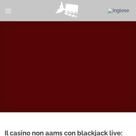
Salta
ai
contenuti
Il casino non aams con blackjack live: