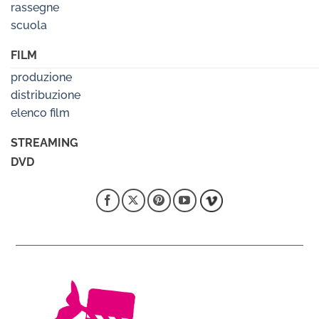
rassegne
scuola
FILM
produzione
distribuzione
elenco film
STREAMING
DVD