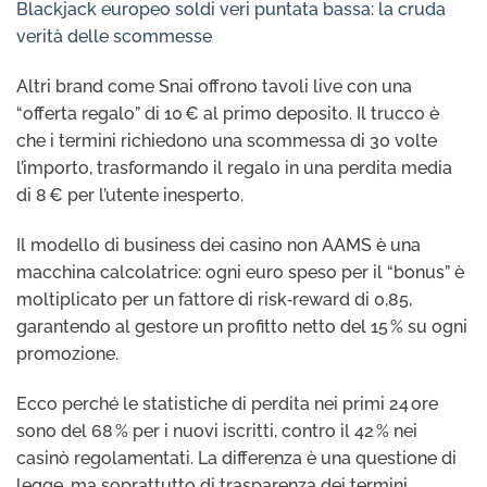
Blackjack europeo soldi veri puntata bassa: la cruda
verità delle scommesse
Altri brand come Snai offrono tavoli live con una
“offerta regalo” di 10 € al primo deposito. Il trucco è
che i termini richiedono una scommessa di 30 volte
l’importo, trasformando il regalo in una perdita media
di 8 € per l’utente inesperto.
Il modello di business dei casino non AAMS è una
macchina calcolatrice: ogni euro speso per il “bonus” è
moltiplicato per un fattore di risk‑reward di 0,85,
garantendo al gestore un profitto netto del 15 % su ogni
promozione.
Ecco perché le statistiche di perdita nei primi 24 ore
sono del 68 % per i nuovi iscritti, contro il 42 % nei
casinò regolamentati. La differenza è una questione di
legge, ma soprattutto di trasparenza dei termini.