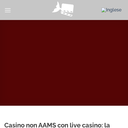
Salta
ai
contenuti
Casino non AAMS con live casino: la