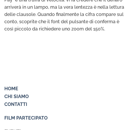
arriverà in un lampo, ma la vera lentezza è nella lettura
delle clausole. Quando finalmente la cifra compare sul
conto, scoprite che il font del pulsante di conferma è
così piccolo da richiedere uno zoom del 150%.
HOME
CHI SIAMO
CONTATTI
FILM PARTECIPATO