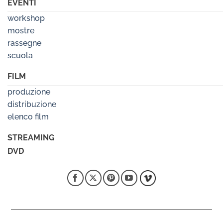
EVENTI
workshop
mostre
rassegne
scuola
FILM
produzione
distribuzione
elenco film
STREAMING
DVD