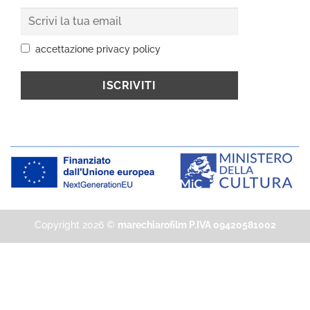
accettazione privacy policy
Copyright 2026 ©
marechiarofilm P.IVA 09420581002