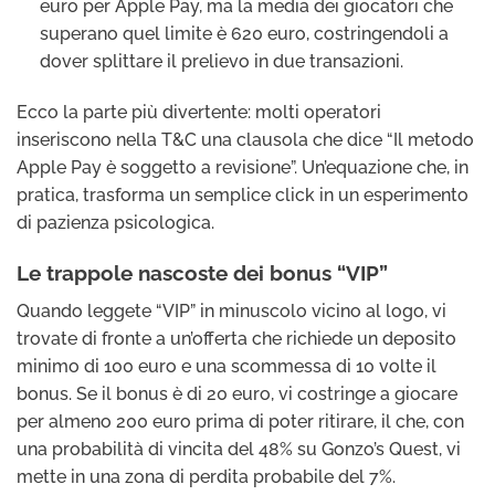
euro per Apple Pay, ma la media dei giocatori che
superano quel limite è 620 euro, costringendoli a
dover splittare il prelievo in due transazioni.
Ecco la parte più divertente: molti operatori
inseriscono nella T&C una clausola che dice “Il metodo
Apple Pay è soggetto a revisione”. Un’equazione che, in
pratica, trasforma un semplice click in un esperimento
di pazienza psicologica.
Le trappole nascoste dei bonus “VIP”
Quando leggete “VIP” in minuscolo vicino al logo, vi
trovate di fronte a un’offerta che richiede un deposito
minimo di 100 euro e una scommessa di 10 volte il
bonus. Se il bonus è di 20 euro, vi costringe a giocare
per almeno 200 euro prima di poter ritirare, il che, con
una probabilità di vincita del 48% su Gonzo’s Quest, vi
mette in una zona di perdita probabile del 7%.