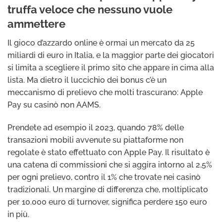
truffa veloce che nessuno vuole
ammettere
Il gioco d’azzardo online è ormai un mercato da 25
miliardi di euro in Italia, e la maggior parte dei giocatori
si limita a scegliere il primo sito che appare in cima alla
lista. Ma dietro il luccichio dei bonus c’è un
meccanismo di prelievo che molti trascurano: Apple
Pay su casinò non AAMS.
Prendete ad esempio il 2023, quando 78% delle
transazioni mobili avvenute su piattaforme non
regolate è stato effettuato con Apple Pay. Il risultato è
una catena di commissioni che si aggira intorno al 2,5%
per ogni prelievo, contro il 1% che trovate nei casinò
tradizionali. Un margine di differenza che, moltiplicato
per 10.000 euro di turnover, significa perdere 150 euro
in più.