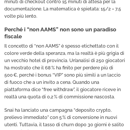
minuti di checkout contro 15 minuti di attesa per la
documentazione. La matematica è spietata: 15/2 = 7,5
volte più lento.
Perché i “non AAMS” non sono un paradiso
fiscale
Il concetto di “non AAMS” è spesso etichettato con il
colore verde della speranza, ma la realtà è più grigia di
un vecchio hotel di provincia. Un’analisi di 250 giocatori
ha mostrato che il 68 % ha finito per perdere più di
500 €, perché i bonus “VIP” sono più simili a un laccio
di fuoco che a un invito a cena. Quando una
piattaforma dice “free withdraw”, il giocatore riceve in
realtà una quota di 0,2 % di commissione nascosta.
Snai ha lanciato una campagna “deposito crypto,
prelievo immediato” con 5 % di conversione in nuovi
utenti. Tuttavia, il tasso di churn dopo 30 giorni è salito