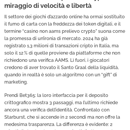
miraggio di velocità e libertà
Il settore dei giochi d’azzardo online ha ormai sostituito
il fumo di carta con la freddezza dei token digitali, e il
termine “casino non aams prelievo crypto” suona come
la promessa di un’ironia di mercato. 2024 ha già
registrato 1,3 milioni di transazioni cripto in Italia, ma
solo il 12 % di quelle proviene da piattaforme che non
richiedono una verifica AAMS. Lì fuori, i giocatori
credono di aver trovato il Santo Graal della liquidità,
quando in realtà è solo un algoritmo con un “gift” di
marketing.
Prendi Bet365: la loro interfaccia per il deposito
crittografico mostra 3 passaggi, ma l’ultimo richiede
ancora una verifica dell’identità. Confrontalo con
Starburst, che si accende in 2 secondi ma non offre la
medesima trasparenza. La differenza è evidente: 2