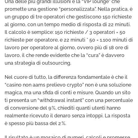
Una delle più grandi illusioni è la “VIP lounge” che
promette una gestione “personalizzata”. Nella pratica, è
un gruppo di tre operatori che gestiscono 150 richieste
al giorno, con un tempo medio di risposta di 22 minuti.
Il calcolo è semplice: 150 richieste / 3 operatori = 50
richieste per operatore, e 22 minuti * 50 = 1.100 minuti di
lavoro per operatore al giorno, ovvero più di 18 ore di
lavoro, il che rende evidente che la “cura” è davvero
una strategia di outsourcing.
Nel cuore di tutto, la differenza fondamentale è che il
“casino non aams prelievo crypto” non è una soluzione
magica, ma una sfida di conti e misure. Quando un sito
ti presenta un “withdrawal instant” con una percentuale
di conversione del 9 %, chiediti quanti utenti hanno
realmente ricevuto il denaro senza intoppi. La risposta
è spesso più bassa del 2 %.
Il risultato è un mosaico di numeri, calcoli e promesse