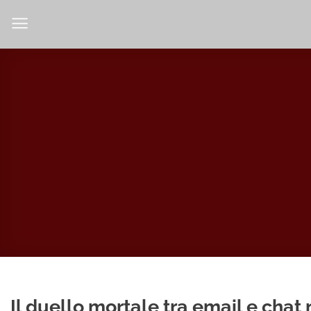
Salta
ai
contenuti
Il duello mortale tra email e chat