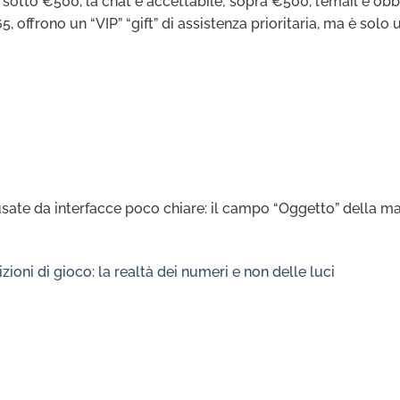
e: sotto €500, la chat è accettabile; sopra €500, l’email è ob
 offrono un “VIP” “gift” di assistenza prioritaria, ma è solo 
sate da interfacce poco chiare: il campo “Oggetto” della ma
ioni di gioco: la realtà dei numeri e non delle luci