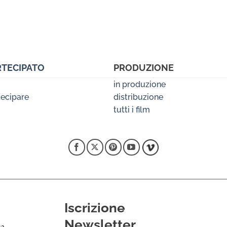
RTECIPATO
PRODUZIONE
in produzione
ecipare
distribuzione
tutti i film
Iscrizione
Newsletter