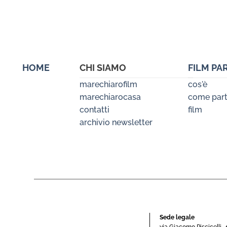
HOME
CHI SIAMO
FILM PA
marechiarofilm
cos'è
marechiarocasa
come part
contatti
film
archivio newsletter
Sede legale