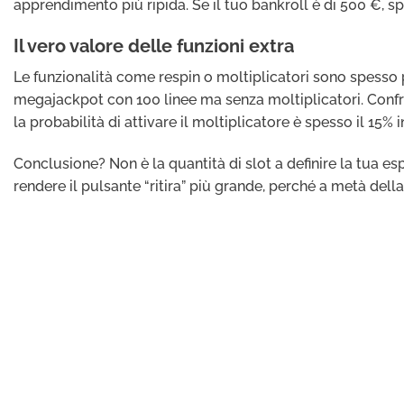
apprendimento più ripida. Se il tuo bankroll è di 500 €, sp
Il vero valore delle funzioni extra
Le funzionalità come respin o moltiplicatori sono spesso 
megajackpot con 100 linee ma senza moltiplicatori. Confront
la probabilità di attivare il moltiplicatore è spesso il 15% 
Conclusione? Non è la quantità di slot a definire la tua es
rendere il pulsante “ritira” più grande, perché a metà del