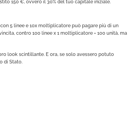
tito 150 €, ovvero il 30% del tuo capitale iniziale.
 con 5 linee e 10x moltiplicatore può pagare più di un
ncita, contro 100 linee x 1 moltiplicatore = 100 unità, ma
oro look scintillante. E ora, se solo avessero potuto
o di Stato.