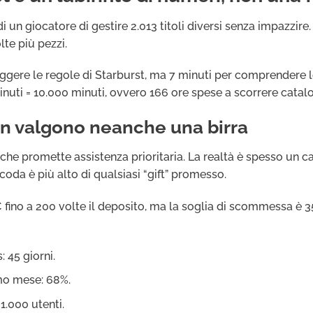
di un giocatore di gestire 2.013 titoli diversi senza impazzir
lte più pezzi.
ggere le regole di Starburst, ma 7 minuti per comprendere 
 minuti = 10.000 minuti, ovvero 166 ore spese a scorrere catalog
on valgono neanche una birra
che promette assistenza prioritaria. La realtà è spesso un c
coda è più alto di qualsiasi “gift” promesso.
ino a 200 volte il deposito, ma la soglia di scommessa è 35 
 45 giorni.
mo mese: 68%.
1.000 utenti.