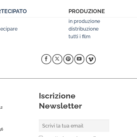
RTECIPATO
PRODUZIONE
in produzione
ecipare
distribuzione
tutti i film
Iscrizione
Newsletter
42
56