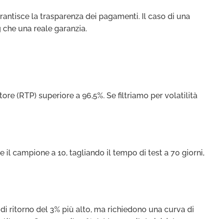
rantisce la trasparenza dei pagamenti. Il caso di una
 che una reale garanzia.
tore (RTP) superiore a 96,5%. Se filtriamo per volatilità
e il campione a 10, tagliando il tempo di test a 70 giorni,
di ritorno del 3% più alto, ma richiedono una curva di