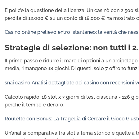
E poi c’è la questione della licenza. Un casinò con 2.500 
perdita di 12.000 € su un conto di 18.000 € ha mostrato ch
Casino online prelievo entro istantaneo: la verità che ness
Strategie di selezione: non tutti i 
Il primo passo è ridurre il mare di opzioni a un arcipelago 
media, rimangono 18 giochi. Di questi, solo 7 offrono funz
snai casino Analisi dettagliate dei casinò con recensioni ve
Calcolo rapido: 18 slot x 7 giorni di test ciascuna = 126 gi
perché il tempo è denaro.
Roulette con Bonus: La Tragedia di Cercare il Gioco Giust
Un’analisi comparativa tra slot a tema storico e quelle a 