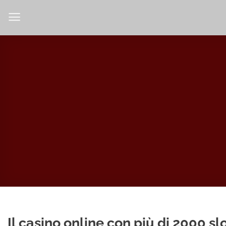
Salta
ai
contenuti
Il casino online con più di 2000 sl