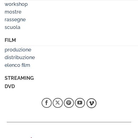
workshop
mostre
rassegne
scuola
FILM
produzione
distribuzione
elenco film
STREAMING
DVD