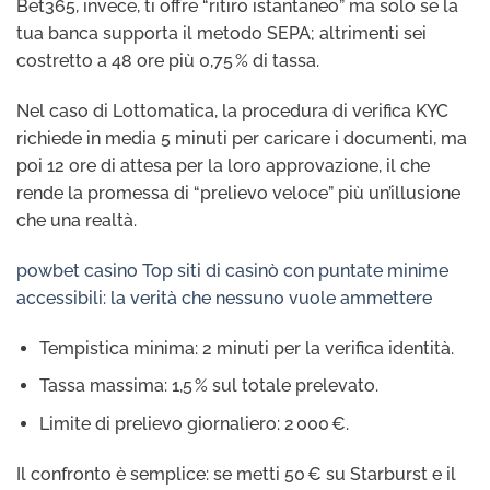
Bet365, invece, ti offre “ritiro istantaneo” ma solo se la
tua banca supporta il metodo SEPA; altrimenti sei
costretto a 48 ore più 0,75 % di tassa.
Nel caso di Lottomatica, la procedura di verifica KYC
richiede in media 5 minuti per caricare i documenti, ma
poi 12 ore di attesa per la loro approvazione, il che
rende la promessa di “prelievo veloce” più un’illusione
che una realtà.
powbet casino Top siti di casinò con puntate minime
accessibili: la verità che nessuno vuole ammettere
Tempistica minima: 2 minuti per la verifica identità.
Tassa massima: 1,5 % sul totale prelevato.
Limite di prelievo giornaliero: 2 000 €.
Il confronto è semplice: se metti 50 € su Starburst e il