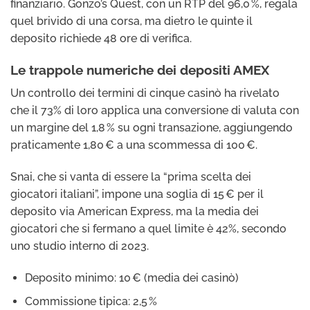
finanziario. Gonzo’s Quest, con un RTP del 96,0 %, regala
quel brivido di una corsa, ma dietro le quinte il
deposito richiede 48 ore di verifica.
Le trappole numeriche dei depositi AMEX
Un controllo dei termini di cinque casinò ha rivelato
che il 73% di loro applica una conversione di valuta con
un margine del 1,8 % su ogni transazione, aggiungendo
praticamente 1,80 € a una scommessa di 100 €.
Snai, che si vanta di essere la “prima scelta dei
giocatori italiani”, impone una soglia di 15 € per il
deposito via American Express, ma la media dei
giocatori che si fermano a quel limite è 42%, secondo
uno studio interno di 2023.
Deposito minimo: 10 € (media dei casinò)
Commissione tipica: 2,5 %