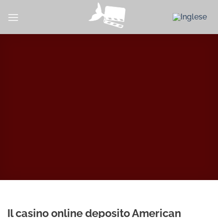
Salta
ai
contenuti
Il casino online deposito American