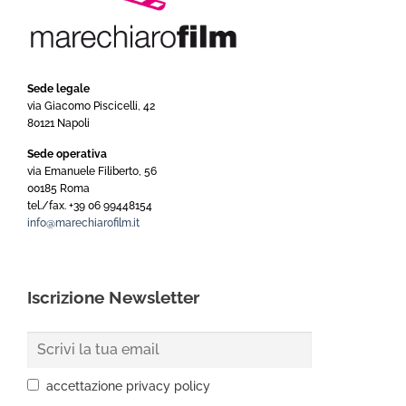
Sede legale
via Giacomo Piscicelli, 42
80121 Napoli
Sede operativa
via Emanuele Filiberto, 56
00185 Roma
tel./fax. +39 06 99448154
info@marechiarofilm.it
Iscrizione Newsletter
accettazione privacy policy