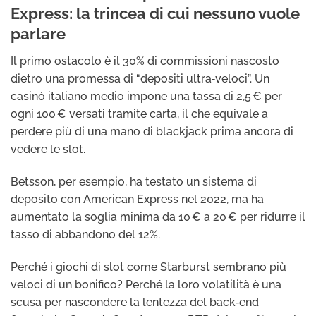
Express: la trincea di cui nessuno vuole
parlare
Il primo ostacolo è il 30% di commissioni nascosto
dietro una promessa di “depositi ultra‑veloci”. Un
casinò italiano medio impone una tassa di 2,5 € per
ogni 100 € versati tramite carta, il che equivale a
perdere più di una mano di blackjack prima ancora di
vedere le slot.
Betsson, per esempio, ha testato un sistema di
deposito con American Express nel 2022, ma ha
aumentato la soglia minima da 10 € a 20 € per ridurre il
tasso di abbandono del 12%.
Perché i giochi di slot come Starburst sembrano più
veloci di un bonifico? Perché la loro volatilità è una
scusa per nascondere la lentezza del back‑end