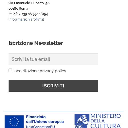
via Emanuele Filiberto, 56
00185 Roma
tel./fax. +39 06 99448154
info@marechiarofilm.it
Iscrizione Newsletter
accettazione privacy policy