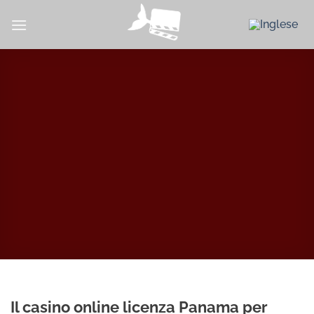
Salta
ai
contenuti
Il casino online licenza Panama per