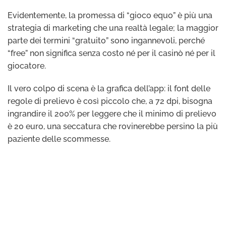
Evidentemente, la promessa di “gioco equo” è più una
strategia di marketing che una realtà legale; la maggior
parte dei termini “gratuito” sono ingannevoli, perché
“free” non significa senza costo né per il casinò né per il
giocatore.
Il vero colpo di scena è la grafica dell’app: il font delle
regole di prelievo è così piccolo che, a 72 dpi, bisogna
ingrandire il 200% per leggere che il minimo di prelievo
è 20 euro, una seccatura che rovinerebbe persino la più
paziente delle scommesse.