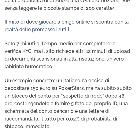
della probabilità di ottenere una vera promozione “VIP”
senza leggere le piccole stampe di 200 caratteri.
Il mito di dove giocare a bingo online si scontra con la
realtà delle promesse inutili
Solo 7 minuti di tempo medio per completare la
verifica KYC, ma il sito richiede altri 12 minuti di upload
di documenti scansionati in alta risoluzione, un vero
labirinto burocratico.
Un esempio concreto: un italiano ha deciso di
depositare 150 euro su PokerStars, ma ha subito subito
un blocco del conto per “sospetto di frode” dopo 48
ore, costringendolo a fornire 5 foto del proprio ID, una
schermata del conto bancario e una lettere di
raccomandata, il tutto per 0,02% di probabilità di
sblocco immediato.