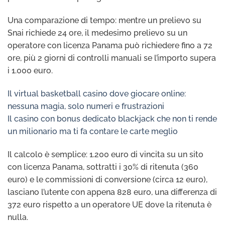
Una comparazione di tempo: mentre un prelievo su
Snai richiede 24 ore, il medesimo prelievo su un
operatore con licenza Panama può richiedere fino a 72
ore, più 2 giorni di controlli manuali se l’importo supera
i 1.000 euro.
Il virtual basketball casino dove giocare online:
nessuna magia, solo numeri e frustrazioni
Il casino con bonus dedicato blackjack che non ti rende
un milionario ma ti fa contare le carte meglio
Il calcolo è semplice: 1.200 euro di vincita su un sito
con licenza Panama, sottratti i 30% di ritenuta (360
euro) e le commissioni di conversione (circa 12 euro),
lasciano l’utente con appena 828 euro, una differenza di
372 euro rispetto a un operatore UE dove la ritenuta è
nulla.