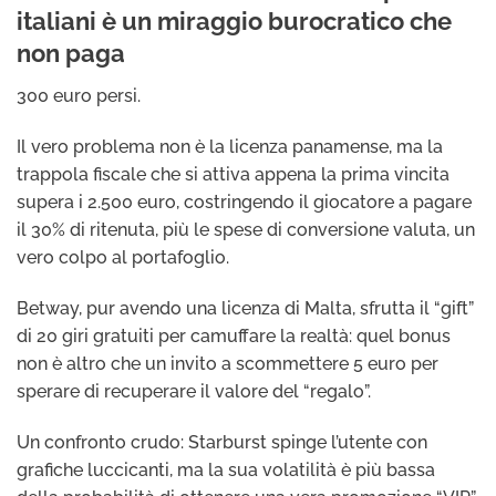
italiani è un miraggio burocratico che
non paga
300 euro persi.
Il vero problema non è la licenza panamense, ma la
trappola fiscale che si attiva appena la prima vincita
supera i 2.500 euro, costringendo il giocatore a pagare
il 30% di ritenuta, più le spese di conversione valuta, un
vero colpo al portafoglio.
Betway, pur avendo una licenza di Malta, sfrutta il “gift”
di 20 giri gratuiti per camuffare la realtà: quel bonus
non è altro che un invito a scommettere 5 euro per
sperare di recuperare il valore del “regalo”.
Un confronto crudo: Starburst spinge l’utente con
grafiche luccicanti, ma la sua volatilità è più bassa