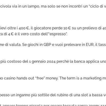
civola via in un lampo, ma solo se non incontri un “ciclo di ver
i oltre i 400 €, il giocatore perde 10 € su un prelievo di 4
 di 4 € è il vero costo dell’“espresso”.
e di valuta. Se giochi in GBP e vuoi prelevare in EUR, il tass
 più costoso del 1 gennaio 2024 perché la banca applica una “
t no casino hands out “free” money. The term is a marketing 
esso un inganno più sottile del rubino di una slot a bassa vo
d, appare troppo piccola per essere toccata senza zoom: 12 px 