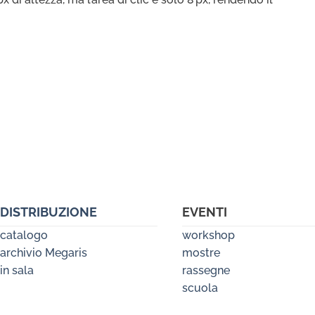
DISTRIBUZIONE
EVENTI
catalogo
workshop
archivio Megaris
mostre
in sala
rassegne
scuola