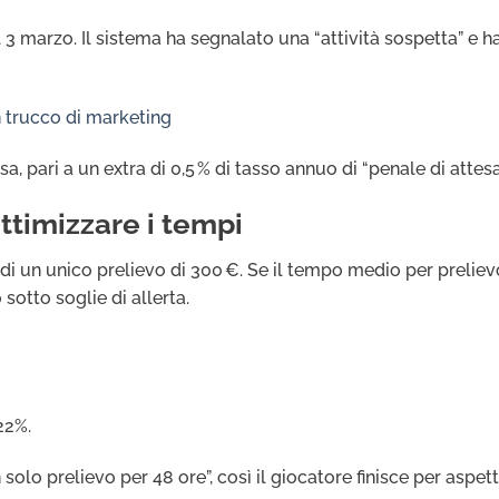
l 3 marzo. Il sistema ha segnalato una “attività sospetta” e ha 
 trucco di marketing
sa, pari a un extra di 0,5 % di tasso annuo di “penale di attesa
ottimizzare i tempi
i un unico prelievo di 300 €. Se il tempo medio per prelievo 
otto soglie di allerta.
22%.
solo prelievo per 48 ore”, così il giocatore finisce per aspet