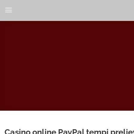
Salta
ai
contenuti
Casino online PayPal tempi preliev