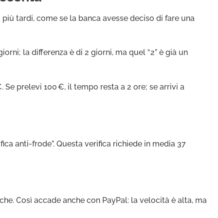
a più tardi, come se la banca avesse deciso di fare una
rni; la differenza è di 2 giorni, ma quel “2” è già un
Se prelevi 100 €, il tempo resta a 2 ore; se arrivi a
ica anti-frode”. Questa verifica richiede in media 37
adiche. Così accade anche con PayPal: la velocità è alta, ma