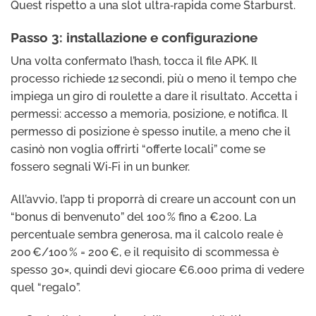
Quest rispetto a una slot ultra‑rapida come Starburst.
Passo 3: installazione e configurazione
Una volta confermato l’hash, tocca il file APK. Il
processo richiede 12 secondi, più o meno il tempo che
impiega un giro di roulette a dare il risultato. Accetta i
permessi: accesso a memoria, posizione, e notifica. Il
permesso di posizione è spesso inutile, a meno che il
casinò non voglia offrirti “offerte locali” come se
fossero segnali Wi‑Fi in un bunker.
All’avvio, l’app ti proporrà di creare un account con un
“bonus di benvenuto” del 100 % fino a €200. La
percentuale sembra generosa, ma il calcolo reale è
200 €/100 % = 200 €, e il requisito di scommessa è
spesso 30×, quindi devi giocare €6.000 prima di vedere
quel “regalo”.