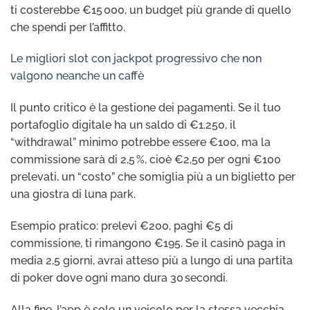
ti costerebbe €15 000, un budget più grande di quello
che spendi per l’affitto.
Le migliori slot con jackpot progressivo che non
valgono neanche un caffè
Il punto critico è la gestione dei pagamenti. Se il tuo
portafoglio digitale ha un saldo di €1.250, il
“withdrawal” minimo potrebbe essere €100, ma la
commissione sarà di 2,5 %, cioè €2,50 per ogni €100
prelevati, un “costo” che somiglia più a un biglietto per
una giostra di luna park.
Esempio pratico: prelevi €200, paghi €5 di
commissione, ti rimangono €195. Se il casinò paga in
media 2,5 giorni, avrai atteso più a lungo di una partita
di poker dove ogni mano dura 30 secondi.
Alla fine, l’app è solo un veicolo per la stessa vecchia