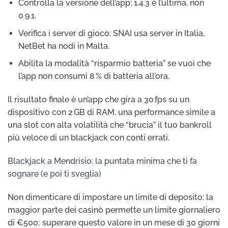
Controlla la versione dell’app: 1.4.3 è l’ultima, non
0.9.1.
Verifica i server di gioco: SNAI usa server in Italia,
NetBet ha nodi in Malta.
Abilita la modalità “risparmio batteria” se vuoi che
l’app non consumi 8 % di batteria all’ora.
Il risultato finale è un’app che gira a 30 fps su un
dispositivo con 2 GB di RAM, una performance simile a
una slot con alta volatilità che “brucia” il tuo bankroll
più veloce di un blackjack con conti errati.
Blackjack a Mendrisio: la puntata minima che ti fa
sognare (e poi ti sveglia)
Non dimenticare di impostare un limite di deposito: la
maggior parte dei casinò permette un limite giornaliero
di €500; superare questo valore in un mese di 30 giorni