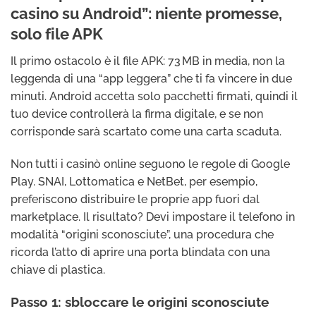
casino su Android”: niente promesse,
solo file APK
Il primo ostacolo è il file APK: 73 MB in media, non la
leggenda di una “app leggera” che ti fa vincere in due
minuti. Android accetta solo pacchetti firmati, quindi il
tuo device controllerà la firma digitale, e se non
corrisponde sarà scartato come una carta scaduta.
Non tutti i casinò online seguono le regole di Google
Play. SNAI, Lottomatica e NetBet, per esempio,
preferiscono distribuire le proprie app fuori dal
marketplace. Il risultato? Devi impostare il telefono in
modalità “origini sconosciute”, una procedura che
ricorda l’atto di aprire una porta blindata con una
chiave di plastica.
Passo 1: sbloccare le origini sconosciute