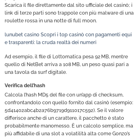
Scarica il file direttamente dal sito ufficiale del casinò; i
link di terze parti sono trappole con più malware di una
roulette rossa in una notte di full moon.
lunubet casino Scopri i top casinò con pagamenti equi
e trasparenti: la cruda realtà dei numeri
Ad esempio, il file di Lottomatica pesa 92 MB, mentre
quello di NetBet arriva a 108 MB, un peso quasi pari a
una tavola da surf digitale.
Verifica dell’hash
Calcola l’hash MD5 del file con un’app di checksum,
confrontandolo con quello fornito dal casinò (esempio:
5d41402abc4b2a76b9719d911017c592). Se il valore
differisce anche di un carattere, il pacchetto è stato
probabilmente manomesso. È un calcolo semplice, ma
più affidabile di una slot a volatilità alta come Gonzo’s