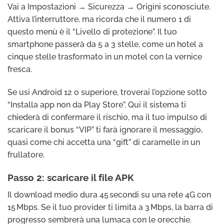
Vai a Impostazioni → Sicurezza → Origini sconosciute.
Attiva l’interruttore, ma ricorda che il numero 1 di
questo menù è il “Livello di protezione”. Il tuo
smartphone passerà da 5 a 3 stelle, come un hotel a
cinque stelle trasformato in un motel con la vernice
fresca.
Se usi Android 12 o superiore, troverai l’opzione sotto
“Installa app non da Play Store”. Qui il sistema ti
chiederà di confermare il rischio, ma il tuo impulso di
scaricare il bonus “VIP” ti farà ignorare il messaggio,
quasi come chi accetta una “gift” di caramelle in un
frullatore.
Passo 2: scaricare il file APK
Il download medio dura 45 secondi su una rete 4G con
15 Mbps. Se il tuo provider ti limita a 3 Mbps, la barra di
progresso sembrerà una lumaca con le orecchie.